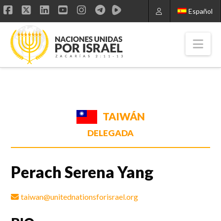
Español
Facebook
X
LinkedIn
YouTube
Instagram
Nav
TAIWÁN
DELEGADA
Perach Serena Yang
taiwan@unitednationsforisrael.org