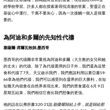
經學校學習。許多人都在摸索著尋找清澈的答案，聖靈正在
基徒心中運行。千萬不要灰心，因為一次接觸一個人是很重
要的。
為阿迪和多爾的先知性代禱
塞薩爾-席爾瓦牧師,墨西哥
墨西哥的代禱團非常重視為阿迪和多爾（大主教的女兒和她
的丈夫）的代禱。除了為代禱選擇的日子外，我們還為這禁
食和代禱了7天。天父啟示我們，我們應該利用以賽亞書59-
66章為他們代禱，我們可以感受到在靈界的巨大勝利，在短
短幾天內就會在自然界表現出來。我們的禁食週在 6月 9 日
星期五結束，我們相信它會比我們想像的更強。
祂的話在以弗所書3:20-21說:
願榮耀歸給上帝，就是歸給那