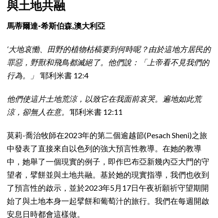
與土地共融
馬蒂爾達-希斯伯森,澳大利亞
‘大地哀慟、田野的植物枯槁要到何時呢？由於這地方居民的
罪惡，野獸和飛鳥都滅絕了。他們說：「上帝看不見我們的
行為。」 ‘
耶利米書 12:4
他們使這片土地荒涼，以致它在我面前哀哭。遍地如此荒
涼，卻無人在意。’
耶利米書 12:11
莫莉-喬治牧師在2023年的第二個逾越節(Pesach Sheni)之旅
中發表了直接來自以色列的強大預言性教導。在她的教導
中，她舉了一個現實的例子，即作巴布亞新幾內亞大門的守
望者，擘餅並與土地共融。基於她的現實指導，我們也收到
了預言性的啟示，並於2023年5月17日午夜祈願祈守望期開
始了與土地本身一起擘餅和葡萄汁的旅行。我們在每週開啟
安息日時都會這樣做。