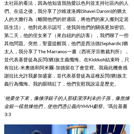
太社區的看法，因為他知道我熱愛以色列並支持社區內的人
們。在這之後，我分享了沙維達洛姆(Shavei Darom)的猶太
人的大膽行為（離開他們的舒適區，將他們的家人搬到定居
區生活）。他對此表示認可，使我與他們的關係更加密切。
第二天，他的侄女來了（來自紐約的訪客），我們聊了一些
其他問題。突然，聖靈提醒我，他們是西法德(Sephardic)猶
太人，我分享了The Marranos一書（西班牙宗教裁判所），
並代表基督徒為反閃(猶)族主義懺悔。在Kiddush結束時，只
有拉比-米奧德和阿米爾-加德留在了會堂裡。我藉此機會感
謝拉比允許我參加盛宴，並代表基督徒為這種反閃(猶)族主
義行為懺悔。我的眼睛紅了，他們安慰我說這是歷史。
‘祂要坐下來，像煉淨銀子的人那樣潔淨利未的子孫，像熬煉
金銀一樣熬煉他們，使他們憑公義向YHVH獻祭。
‘瑪拉基書
3:3