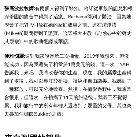
張底波拉牧師:
有兩個人得到了醫治。哈諾從家族的詛咒和根
深蒂固的痛苦中得到了治癒。Ruchama得到了醫治，因為她
學會了把YHVH放在她的家庭成員之前。這在潔淨禮
(Mikveh)期間得到了證實。哈諾將大主教《
向你心中的猶太
人致敬
》中的歌曲翻譯成華話。
便雅憫羅:
這對我來說是第二次機會。2019年我想來，但沒
能成功，因為我遺失了相當於1萬美元的錢。這一次，YAH
告訴我，來吧，我將改變你的生命。現在，我的屬靈生命得
到了恢復，我可以專注於祈禱、讀經和自由讚美。我感到了
一種釋放，可以充分地歡喜。然後，在攝影過程中，我通常
會很累，但這次，在拍攝了11天的旅遊後，我甚至不覺得
累。我和旅行中的所有年輕人還收到了屬靈的父母。我也會
去參加住棚節(Sukkot)之旅!