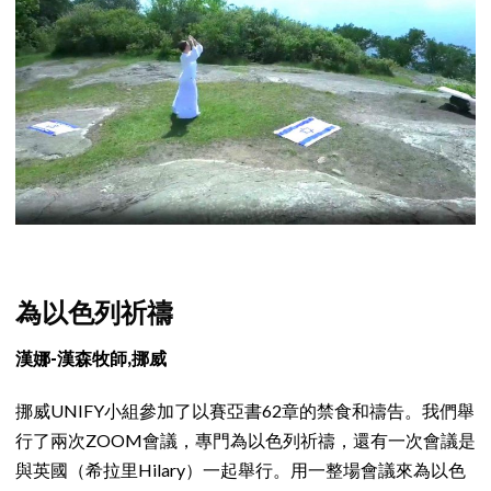
為以色列祈禱
漢娜-漢森牧師,挪威
挪威UNIFY小組參加了以賽亞書62章的禁食和禱告。我們舉
行了兩次ZOOM會議，專門為以色列祈禱，還有一次會議是
與英國（希拉里Hilary）一起舉行。用一整場會議來為以色