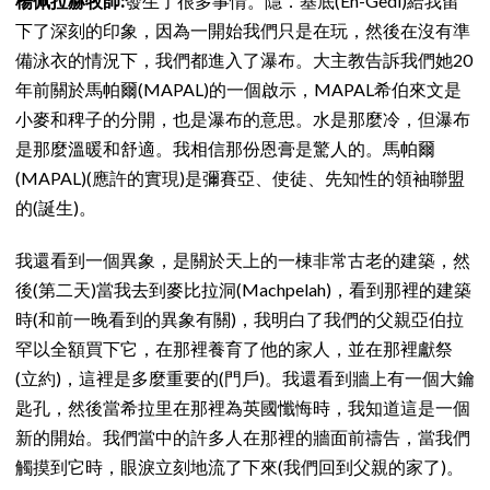
楊佩拉赫牧師:
發生了很多事情。隱．基底(En-Gedi)給我留
下了深刻的印象，因為一開始我們只是在玩，然後在沒有準
備泳衣的情況下，我們都進入了瀑布。大主教告訴我們她20
年前關於馬帕爾(MAPAL)的一個啟示，MAPAL希伯來文是
小麥和稗子的分開，也是瀑布的意思。水是那麼冷，但瀑布
是那麼溫暖和舒適。我相信那份恩膏是驚人的。馬帕爾
(MAPAL)(應許的實現)是彌賽亞、使徒、先知性的領袖聯盟
的(誕生)。
我還看到一個異象，是關於天上的一棟非常古老的建築，然
後(第二天)當我去到麥比拉洞(Machpelah)，看到那裡的建築
時(和前一晚看到的異象有關)，我明白了我們的父親亞伯拉
罕以全額買下它，在那裡養育了他的家人，並在那裡獻祭
(立約)，這裡是多麼重要的(門戶)。我還看到牆上有一個大鑰
匙孔，然後當希拉里在那裡為英國懺悔時，我知道這是一個
新的開始。我們當中的許多人在那裡的牆面前禱告，當我們
觸摸到它時，眼淚立刻地流了下來(我們回到父親的家了)。