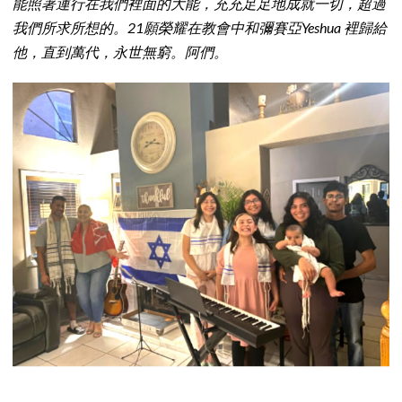
能照著運行在我們裡面的大能，充充足足地成就一切，超過
我們所求所想的。21願榮耀在教會中和彌賽亞Yeshua 裡歸給
他，直到萬代，永世無窮。阿們。