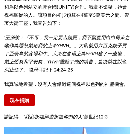
和為以色列站立的聯合國(UNIFY)合作。我毫不懷疑，祂會
祝福順從的人。該項目的初步預算在4萬至5萬美元之間。帶
著大衛王靈，我宣告如下：
‘王卻說：「不可，我一定要出錢買，我不願意用白白得來之
物作為燔祭獻給我的上帝YHVH。」大衛就用六百克銀子買
了亞勞拿的麥場和牛。大衛在麥場上為YHVH建了一座壇，
獻上燔祭和平安祭，YHVH垂聽了他的禱告，瘟疫就在以色
列止住了。’
撒母耳記下 24:24-25
我真誠地希望，沒有人會錯過這個祝福以色列的神聖機會。
現在捐贈
請記得，
“我必祝福那些祝福你們的人”
創世紀12:3