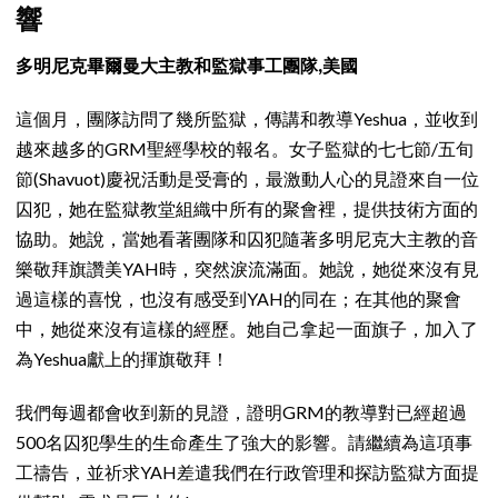
響
多明尼克畢爾曼大主教和監獄事工團隊,美國
這個月，團隊訪問了幾所監獄，傳講和教導Yeshua，並收到
越來越多的GRM聖經學校的報名。女子監獄的七七節/五旬
節(Shavuot)慶祝活動是受膏的，最激動人心的見證來自一位
囚犯，她在監獄教堂組織中所有的聚會裡，提供技術方面的
協助。她說，當她看著團隊和囚犯隨著多明尼克大主教的音
樂敬拜旗讚美YAH時，突然淚流滿面。她說，她從來沒有見
過這樣的喜悅，也沒有感受到YAH的同在；在其他的聚會
中，她從來沒有這樣的經歷。她自己拿起一面旗子，加入了
為Yeshua獻上的揮旗敬拜！
我們每週都會收到新的見證，證明GRM的教導對已經超過
500名囚犯學生的生命產生了強大的影響。請繼續為這項事
工禱告，並祈求YAH差遣我們在行政管理和探訪監獄方面提