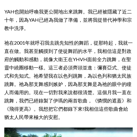
YAH也開始呼喚我更公開地出來跳舞。我已經被隱藏了近二
十年，因為YAH已經為我做了準備，並將我從替代神學和宗
教中洗淨。
祂在2001年就呼召我去跳先知性的舞蹈，從那時起，我就一
直在做。我甚至觸摸到了使徒舞蹈的水平，我相信這是對政
府的觸動和感動，就像大衛王在YHVH面前全力跳舞，在聖
靈中繞圈移動一樣。這三者必須齊頭並進：彌賽亞式、使徒
式和先知式。祂希望我在以色列跳舞，為以色列和猶太民族
跳舞。祂為那支舞感到嫉妒，因為那支舞是為祂的眼中的瞳
人而備用的。現在一切對我來說都很清楚。這個月我一直在
跳舞，我們已經錄製了伊瑪的兩首歌曲，《憐憫的遮蓋》和
《飛得更高》。我想把它們都錄下來!我相信這些歌曲會給
猶太人民帶來極大的安慰。