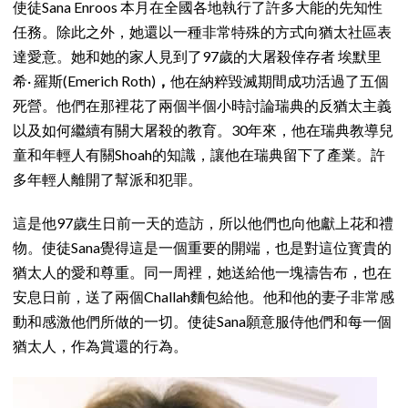
使徒Sana Enroos 本月在全國各地執行了許多大能的先知性
任務。除此之外，她還以一種非常特殊的方式向猶太社區表
達愛意。她和她的家人見到了97歲的大屠殺倖存者 埃默里
希· 羅斯(Emerich Roth)
，
他在納粹毀滅期間成功活過了五個
死營。他們在那裡花了兩個半個小時討論瑞典的反猶太主義
以及如何繼續有關大屠殺的教育。30年來，他在瑞典教導兒
童和年輕人有關Shoah的知識，讓他在瑞典留下了產業。許
多年輕人離開了幫派和犯罪。
這是他97歲生日前一天的造訪，所以他們也向他獻上花和禮
物。使徒Sana覺得這是一個重要的開端，也是對這位寳貴的
猶太人的愛和尊重。同一周裡，她送給他一塊禱告布，也在
安息日前，送了兩個Challah麵包給他。他和他的妻子非常感
動和感激他們所做的一切。使徒Sana願意服侍他們和每一個
猶太人，作為賞還的行為。