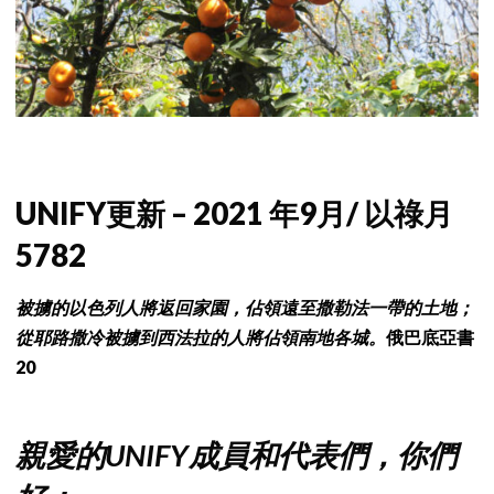
UNIFY更新 – 2021 年9月/ 以祿月
5782
被擄的以色列人將返回家園，佔領遠至撒勒法一帶的土地；
從耶路撒冷被擄到西法拉的人將佔領南地各城。
俄巴底亞書
20
親愛的UNIFY成員和代表們，你們