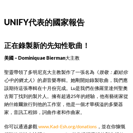
UNIFY代表的國家報告
正在錄製新的先知性歌曲！
美國 – Dominiquae Bierman
大主教
聖靈帶領了多明尼克大主教製作了一張名為《
致敬：獻給你
心中的猶太人
》的
新
音樂專輯。她剛開始錄製歌曲，我們應
該期待這張專輯在十月份完成。Lu是我們在佛羅里達州聖奧
古斯丁找到的製片人。擁有超過25年的經驗，他有藝術家從
納什維爾旅行到他的工作室，他是一個才華橫溢的多樂器
家，音訊工程師，詞曲作者和作曲家。
你可以通過參觀
www.Kad-Esh.org/donations
，並在你慷慨