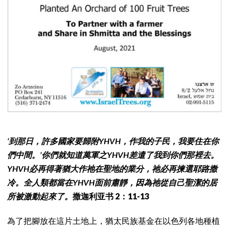
‘到那日，許多國家要歸附YHVH，作我的子民，我要住在你
們中間。’你們就知道萬軍之YHVH差遣了我到你們那裡去。
YHVH必再得著猶大作祂在聖地的業分，祂必再揀選耶路撒
冷。全人類都當在YHVH面前肅靜，因為祂從自己聖潔的居
所被激動起來了。
撒迦利亚书 2：11-13
為了把腳放在這片土地上，猶太民族基金在以色列各地種植