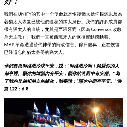
好：
我們在UNIFY的其中一个使命就是恢復猶太信仰根源以及為
著猶太人恢复已被他們遗忘的猶太身份。我們的許多成員都
帶有猶太人的血統，尤其是西班牙裔（因為 Conversos 改教
為天主教）。我們一直被西班牙人的恢復運動感動着。
MAP 革命透過替代神學的悔改信息、節日慶典，正在恢復
已经遗忘的猶太身份的猶太人。
你們要為耶路撒冷求平安，說：“耶路撒冷啊！願愛你的人
都亨通。願你的城牆內有平安，願你的宮殿中有安穩。” 為
了我的兄弟和朋友的緣故，我要說：“願你中間有平安。”
诗
篇 122：6-8