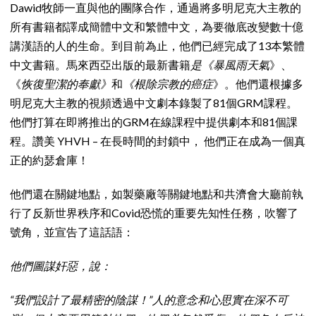
Dawid牧師一直與他的團隊合作，通過將多明尼克大主教的
所有書籍都譯成簡體中文和繁體中文，為要徹底改變數十億
講漢語的人的生命。到目前為止，他們已經完成了13本繁體
中文書籍。馬來西亞出版的最新書籍
是《暴風雨天氣
》、
《
恢復聖潔的奉獻》
和
《根除宗教的癌症
》。他們還根據多
明尼克大主教的視頻透過中文劇本錄製了81個GRM課程。
他們打算在即將推出的GRM在線課程中提供劇本和81個課
程。讚美 YHVH – 在長時間的封鎖中， 他們正在成為一個真
正的約瑟倉庫！
他們還在關鍵地點，如製藥廠等關鍵地點和共濟會大廳前執
行了反新世界秩序和Covid恐慌的重要先知性任務，吹響了
號角，並宣告了這話語：
他們圖謀奸惡，說：
“我們設計了最精密的陰謀！”人的意念和心思實在深不可