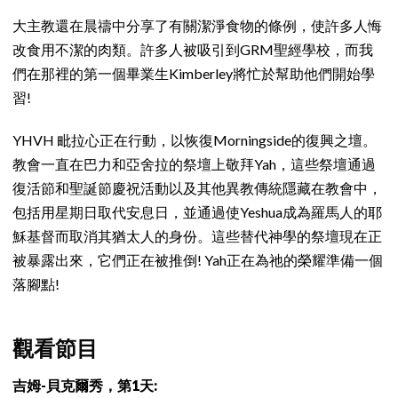
大主教還在晨禱中分享了有關潔淨食物的條例，使許多人悔
改食用不潔的肉類。許多人被吸引到GRM聖經學校，而我
們在那裡的第一個畢業生Kimberley將忙於幫助他們開始學
習!
YHVH 毗拉心正在行動，以恢復Morningside的復興之壇。
教會一直在巴力和亞舍拉的祭壇上敬拜Yah，這些祭壇通過
復活節和聖誕節慶祝活動以及其他異教傳統隱藏在教會中，
包括用星期日取代安息日，並通過使Yeshua成為羅馬人的耶
穌基督而取消其猶太人的身份。這些替代神學的祭壇現在正
被暴露出來，它們正在被推倒! Yah正在為祂的榮耀準備一個
落腳點!
觀看節目
吉姆-貝克爾秀，第1天: