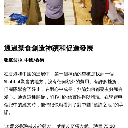
通過禁食創造神蹟和促進發展
張底波拉, 中國/香港
在香港和中國的進展中，第一個神蹟的突破是找到一個
Shabbat聚會的地方，沒有任何額外的費用。有許多挫折，
但團隊學會了靜止，在耐心中成長，無論如何都要友好和有
愛心。通過這種順從，YHVH的信實性得以體現。在學習申
命記中的經文時，他們很快就看到了對中國 “應許之地 “的承
諾。
‘上帝必剷除惡人的勢力， 使義人充滿力量。’
詩篇 75:10