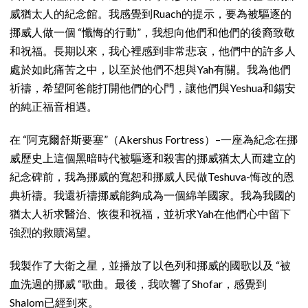
威猶太人的紀念館。我感覺到Ruach的提示，要為被驅逐的
挪威人做一個 “懺悔的行動”，我想向他們和他們的後裔致敬
和祝福。長期以來，我心裡感到非常悲哀，他們中的許多人
處於如此痛苦之中，以至於他們不想與Yah有關。我為他們
祈禱，希望阿爸能打開他們的心門，讓他們與Yeshua和錫安
的純正福音相遇。
在 “阿克爾舒斯要塞”（Akershus Fortress）–一座為紀念在挪
威歷史上這個黑暗時代被驅逐和殺害的挪威猶太人而建立的
紀念碑前，我為挪威的寬恕和挪威人民做Teshuva-悔改的恩
典祈禱。我還祈禱挪威能夠成為一個綿羊國家。我為我國的
猶太人祈求醫治、恢復和祝福，並祈求Yah在他們心中留下
強烈的救贖渴望。
我製作了大衛之星，並播放了以色列和挪威的國歌以及 “被
血洗過的挪威 “歌曲。最後，我吹響了Shofar，感覺到
Shalom已經到來。