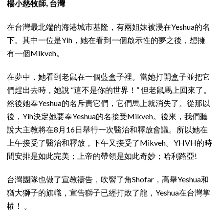
楊小慈牧師
,
台灣
在台灣最北端的海港城市基隆，有兩姐妹被浸在Yeshua的名
下。其中一位是Yih，她在看到一個啟示性的夢之後，想擁
有一個Mikveh。
在夢中，她看到老鼠在一個藍盒子裡。當她打開盒子並把它
們趕出去時，她說 “這不是你的世界！” 但老鼠馬上回來了。
然後她奉Yeshua的名斥責它們，它們馬上就消失了。從那以
後，Yih決定她要奉Yeshua的名接受Mikveh。後來，我們聽
說大主教將在8月16日舉行一次醫治和釋放會議。所以她在
上午接受了醫治和釋放，下午又接受了Mikveh。YHVH的時
間安排是如此完美；上帝的帶領是如此奇妙；哈利路亞!
台灣團隊也做了宣教禱告，吹響了角Shofar，高舉Yeshua和
猶大獅子的旗幟，宣告獅子已經打敗了龍，Yeshua在台灣掌
權！ 。