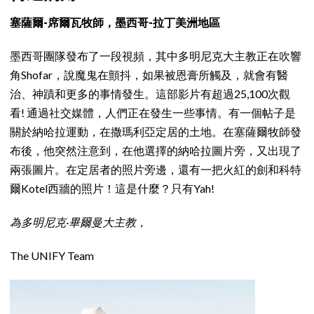
塞薩爾-席爾瓦牧師，墨西哥-拉丁美洲地區
墨西哥團隊發布了一段視頻，其中多明尼克大主教正在吹響
角Shofar，說魔鬼在顫抖，如果被恩膏所觸及，就會有醫
治、神蹟和更多的事情發生。這部影片有超過25,100次觀
看! 通過社交媒體，人們正在發生一些事情。有一個帖子是
關於納哈拉運動，在撒瑪利亞定居的土地。在塞薩爾牧師發
布後，他突然注意到，在他選擇的納哈拉圖片旁，又出現了
兩張圖片。在定居者的照片旁邊，還有一把火紅的劍和科特
爾Kotel西牆的照片！這是什麼？只有Yah!
為多明尼克·畢爾曼大主教，
The UNIFY Team