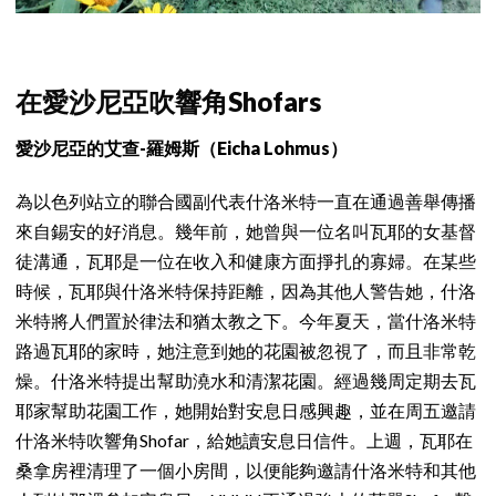
在愛沙尼亞吹響角Shofars
愛沙尼亞的艾查-羅姆斯（Eicha Lohmus）
為以色列站立的聯合國副代表什洛米特一直在通過善舉傳播
來自錫安的好消息。幾年前，她曾與一位名叫瓦耶的女基督
徒溝通，瓦耶是一位在收入和健康方面掙扎的寡婦。在某些
時候，瓦耶與什洛米特保持距離，因為其他人警告她，什洛
米特將人們置於律法和猶太教之下。今年夏天，當什洛米特
路過瓦耶的家時，她注意到她的花園被忽視了，而且非常乾
燥。什洛米特提出幫助澆水和清潔花園。經過幾周定期去瓦
耶家幫助花園工作，她開始對安息日感興趣，並在周五邀請
什洛米特吹響角Shofar，給她讀安息日信件。上週，瓦耶在
桑拿房裡清理了一個小房間，以便能夠邀請什洛米特和其他