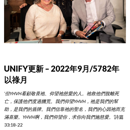
UNIFY更新 – 2022年9月/5782年
以祿月
‘但YHVH看顧敬畏祂、仰望祂慈愛的人。祂救他們脫離死
亡，保護他們度過饑荒。我們仰望YHVH，祂是我們的幫
助，是我們的盾牌。我們信靠祂的聖名，我們的心因祂而充
滿喜樂。YHVH啊，我們仰望你，求你向我們施慈愛。’
詩篇
33:18-22