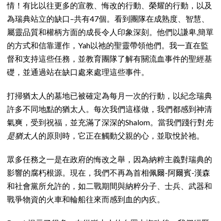
情！有比以往更多的宣教、悔改的行動、榮耀的行動，以及
為瑞典站立的缺口–共有47個。看到團隊在成熟度、智慧、
屬靈品質和權柄方面的成長令人印象深刻。他們以謙卑,簡單
的方式和信靠運作，Yah以祂的聖靈帶領他們。我一直在監
督和支持這些任務，並教育團隊了解有關流血事件的聖經基
礎，並通過站在缺口處來處理這些事件。
打掃猶太人的墓地已被確定為每月一次的行動，以紀念瑞典
許多不同地點的猶太人。每次我們這樣做，我們都感到神清
氣爽，受到祝福，並充滿了深深的Shalom。當我們踐行對
先
是猶太人
的原則時，它正在觸動父親的心，並取悅於祂。
眾多任務之一是在政府的悔改之舉，因為納粹主義對瑞典的
影響的腐朽根源。現在，我們不再為首相佩爾-阿爾賓-漢森
和社會黨所允許的，如二戰期間與納粹分子、士兵、武器和
戰爭物資的火車和輪船往來而感到血的內疚。