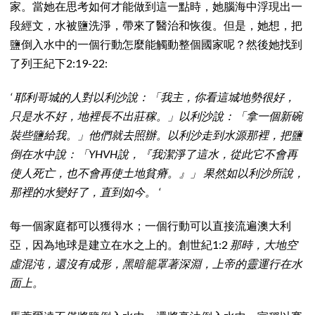
家。當她在思考如何才能做到這一點時，她腦海中浮現出一
段經文，水被鹽洗淨，帶來了醫治和恢復。但是，她想，把
鹽倒入水中的一個行動怎麼能觸動整個國家呢？然後她找到
了列王紀下2:19-22:
‘ 耶利哥城的人對以利沙說：「我主，你看這城地勢很好，
只是水不好，地裡長不出莊稼。」以利沙說：「拿一個新碗
裝些鹽給我。」他們就去照辦。以利沙走到水源那裡，把鹽
倒在水中說：「YHVH說，『我潔淨了這水，從此它不會再
使人死亡，也不會再使土地貧瘠。』」 果然如以利沙所說，
那裡的水變好了，直到如今。 ‘
每一個家庭都可以獲得水；一個行動可以直接流遍澳大利
亞，因為地球是建立在水之上的。創世紀1:2
那時，大地空
虛混沌，還沒有成形，黑暗籠罩著深淵，上帝的靈運行在水
面上。