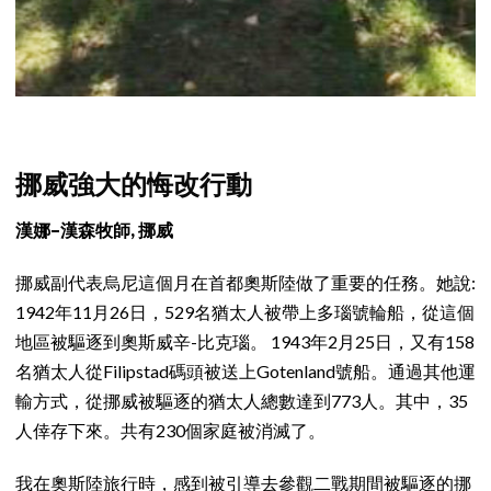
挪威強大的悔改行動
漢娜
–
漢森牧師
,
挪威
挪威副代表烏尼這個月在首都奧斯陸做了重要的任務。她說:
1942年11月26日，529名猶太人被帶上多瑙號輪船，從這個
地區被驅逐到奧斯威辛-比克瑙。 1943年2月25日，又有158
名猶太人從Filipstad碼頭被送上Gotenland號船。通過其他運
輸方式，從挪威被驅逐的猶太人總數達到773人。其中，35
人倖存下來。共有230個家庭被消滅了。
我在奧斯陸旅行時，感到被引導去參觀二戰期間被驅逐的挪