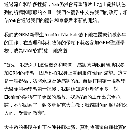
通過流血和許多挫折，Yah仍然會尊重這片土地上關於以色
列的祈禱和順服的器皿！我們在禱告中支持我們的政府，相
信Yah會通過我們的禱告和奉獻帶來新的開始。
我們的GRM新學生Jennifer Matkale放下她在醫療領域多年
的工作，在查理和莫利牧師的帶領下報名參加GRM聖經學
校，成為MAP的門徒。她寫道:
“首先，我想利用這個機會和時間，感謝莫莉牧師贊助我參
加GRM的學習，因為她在我身上看到服侍Yah的渴望。這真
是一種祝福，我將永遠為她感謝Yah。自從打開第一張教學
光盤並開始學習第一課後，我開始知道並理解更多，對
Elohim的話語有了更深的渴慕。我為Yah的工作出完全承
諾，不能回頭了。致多明尼克大主教：我感謝你的順服和深
入的、受膏的教導”。
大主教的書現在也正在運往菲律賓。莫利牧師還向菲律賓的