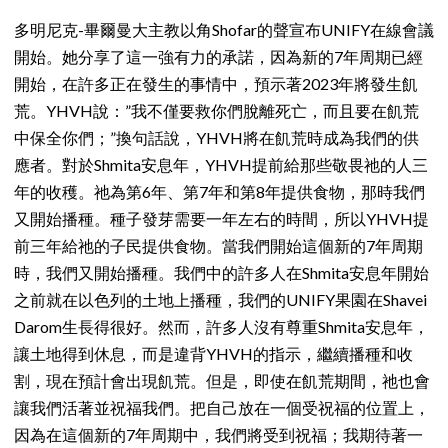
多明尼克-畢爾曼大主教以角Shofar的聲宣布UNIFY在線會議
開始。她分享了這一強有力的承諾，因為新的7年周期已經
開始，在許多正在發生的事情中，預示著2023年將發生飢
荒。YHVH說：”我不僅要救你們脫離死亡，而且要在飢荒
中保全你們；”換句話說，YHVH將在飢荒時成為我們的供
應者。對於Shmita安息年，YHVH提前給那些敬畏祂的人三
年的收穫。祂為第6年、第7年和第8年提供食物，那時我們
又開始播種。種子發芽需要一年左右的時間，所以YHVH提
前三年給祂的子民提供食物。當我們開始這個新的7年周期
時，我們又開始播種。我們中的許多人在Shmita安息年開始
之前就在以色列的土地上播種，我們的UNIFY果園在Shavei
Darom生長得很好。然而，許多人沒有尊重Shmita安息年，
讓土地得到休息，而是違背YHVH的指示，繼續播種和收
割，現在預計會出現飢荒。但是，即使在飢荒期間，祂也會
讓我們活著並祝福我們。把自己放在一個受祝福的位置上，
因為在這個新的7年周期中，我們將受到祝福；我期待著一