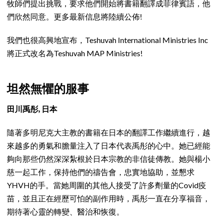
牧師們提出挑戰，要求他們開始將書籍翻譯成菲律賓語，他
們欣然同意。更多最新信息將陸續公佈!
我們也很高興地宣布，Teshuvah International Ministries Inc
將正式改名為Teshuvah MAP Ministries!
坦然無懼的服事
田川禹彤, 日本
隨著多明尼克大主教的書籍在日本的翻譯工作繼續進行，越
來越多的勇氣和膽量注入了日本代表禹彤的心中。她已經能
夠向那些仍然深深紮根於日本宗教的非信徒傳教。她與楊小
慈一起工作，保持他們的禱告會，忠實地協助，並懇求
YHVH的手。當她周圍的其他人接受了許多劑量的Covid疫
苗，並且正在經歷可怕的副作用時，禹彤一直在分享福音，
期待著心靈的轉變、醫治和恢復。