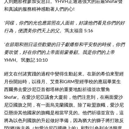
人到她那裡參加安息日。YHVH正通過強大的莊嚴Shofar聲
和真誠的服務精神感動著人們的心!
‘同樣，你們的光也應當照在人面前，好讓他們看見你們的好
行為，便讚美你們天上的父。’
馬太福音 5:16
‘在節期和朔日這些歡樂的日子獻燔祭和平安祭的時候，你們
要吹號，好在你們的上帝面前蒙眷顧。我是你們的上帝
YHVH。’
民數記 10:10
經文在付諸實踐的過程中變得生動起來。在新的希伯來聖經
月份開始時，以祿月、艾查和GRM聖經學校的應屆畢業生
西爾弗去愛沙尼亞首都塔林的重要地點祈禱並吹響角
Shofar。在愛沙尼亞議會大廈前，他們注意到，在兩面愛沙
尼亞國旗之間，有一面烏克蘭國旗。除了歐盟旗幟，愛沙尼
亞懸掛其他國家的旗幟是相當罕見的。他們祈禱並宣告，這
將為以色列國旗的升起做好準備，因為猶大的獅子將打敗反
閃(猶)族主義（如愛沙尼亞國徽上的）和對以色列冷淡態度