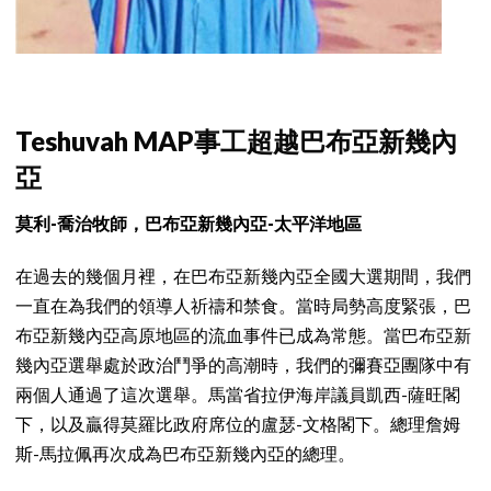
Teshuvah MAP事工超越巴布亞新幾內
亞
莫利-喬治牧師，巴布亞新幾內亞-太平洋地區
在過去的幾個月裡，在巴布亞新幾內亞全國大選期間，我們
一直在為我們的領導人祈禱和禁食。當時局勢高度緊張，巴
布亞新幾內亞高原地區的流血事件已成為常態。當巴布亞新
幾內亞選舉處於政治鬥爭的高潮時，我們的彌賽亞團隊中有
兩個人通過了這次選舉。馬當省拉伊海岸議員凱西-薩旺閣
下，以及贏得莫羅比政府席位的盧瑟-文格閣下。總理詹姆
斯-馬拉佩再次成為巴布亞新幾內亞的總理。