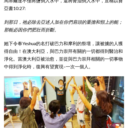
馬蒂爾達不僅將鹽倒入水中，還將膏油倒入水中，宣稱以賽
亞書10:27:
到那日，祂必除去亞述人加在你們肩頭的重擔和頸上的軛；
那軛必因你們肥壯而折斷。
她下令奉Yeshua的名打破巴力和摩利的祭壇，讓被擄的人獲
得自由！在澳大利亞，與巴力崇拜有關的一切都得到醫治和
淨化。當澳大利亞被治愈，並從與巴力崇拜相關的一切事物
中得到淨化時，復興有望實現–一次一個人。