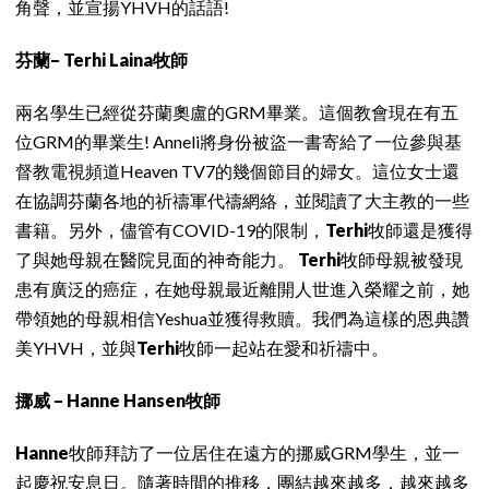
角聲，並宣揚YHVH的話語!
芬蘭– Terhi Laina牧師
兩名學生已經從芬蘭奧盧的GRM畢業。這個教會現在有五
位GRM的畢業生! Anneli將身份被盜一書寄給了一位參與基
督教電視頻道Heaven TV7的幾個節目的婦女。這位女士還
在協調芬蘭各地的祈禱軍代禱網絡，並閱讀了大主教的一些
書籍。另外，儘管有COVID-19的限制，
Terhi
牧師還是獲得
了與她母親在醫院見面的神奇能力。
Terhi
牧師母親被發現
患有廣泛的癌症，在她母親最近離開人世進入榮耀之前，她
帶領她的母親相信Yeshua並獲得救贖。我們為這樣的恩典讚
美YHVH，並與
Terhi
牧師一起站在愛和祈禱中。
挪威 – Hanne Hansen牧師
Hanne
牧師拜訪了一位居住在遠方的挪威GRM學生，並一
起慶祝安息日。隨著時間的推移，團結越來越多，越來越多