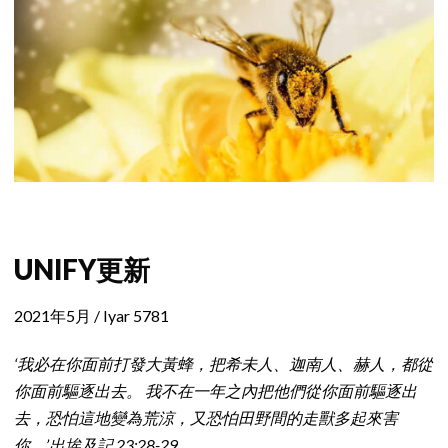
UNIFY更新
2021年5月 / Iyar 5781
‘我必在你面前打發大黃蜂，把希未人、迦南人、赫人，都從
你面前驅逐出去。 我不在一年之內把他們從你面前驅逐出
去，恐怕這地變為荒涼，又恐怕田野間的走獸多起來害
你。’出埃及記 23:28-29