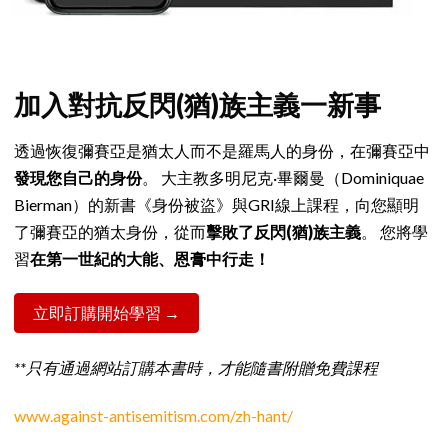
加入對抗反閃(猶)族主義一新事
透過恢復彌賽亞是猶太人而不是羅馬人的身份，在彌賽亞中
發現您自己的身份
。 大主教多明尼克·畢爾曼（Dominiquae
Bierman）的新書《身份被盜》與GRI線上課程，向您顯明
了彌賽亞的猶太身份，從而
擊敗了反閃(猶)族主義
。 您將學
習
在第一世紀的大能、恩膏中行走！
立即訂購開始學習 →
**只有通過網站訂購本書時，才能隨書附贈免費課程
www.against-antisemitism.com/zh-hant/