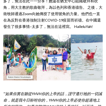
多了，無法在此一一分享！她還在猶太中心組織敬拜和吹
角，用大主教的歌曲敬拜，為以色列和香港禱告。 之後，大
衛牧師通過Zoom向她傳授了使用號角的力量。他們也一直
在為反對在香港強制注射COVID-19疫苗而祈禱。在中國還
發生了很多事情–太多了，無法在這裡寫。 HalleluYah!
‘“如果你實在聽從YHVH你的上帝的話，謹守遵行祂的一切誡
命，就是我今日吩咐你的，YHVH你的上帝必使你超過地上