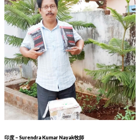
印度 – Surendra Kumar Nayak牧師