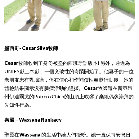
墨西哥- Cesar Silva牧師
Cesar
牧師收到了身份被盜的西班牙語版本! 另外，通過為
UNIFY獻上奉獻，一個突破性的奇蹟開始了。他妻子的一位
老朋友患有乳腺癌，但在信心和作補償性奉獻行動後，她的
體檢結果顯示沒有腫瘤活動的證據。
Cesar
牧師還在新萊昂
州伊達爾戈的Potrero Chico的山頂上吹響了棄絕偶像崇拜的
先知性行為。
泰國 – Wassana Runkaev
聖靈在
Wassana
的生活中給人們授粉。她一直保持安息日