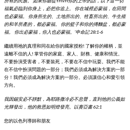
所有的民族。 如果你聽從YHVH你的上帝的話，以下這一切
福氣必臨到你身上，必把你追上。 你在城裡必蒙福，在田間
也必蒙福。 你身所生的、土地所出的、牲畜所出的、牛生殖
的和羊所產的，都必蒙福。 你的籃子和你的摶麵盆，都必蒙
福。 你出必蒙福，你入也必蒙福。’申命記 28:1-6
繼續用祂的真理和同在給你的國家授粉! 了解你的權柄，並
遠離不信的人! 掌管你的家庭、家人、財務、健康和情況。
不要扮演受害者，不要裝死，不要在不信中玩耍。我們不能
在不信中扮演問題的一部分；我們必須成為解決方案的一部
分！我們必須成為解決方案的一部分。必須讓信心和愛引領
方向。
我因錫安必不靜默，為耶路撒冷必不息聲，直到他的公義如
光輝發出，他的救恩如明燈發亮。以賽亞書 62:1
您的以色列導師和朋友