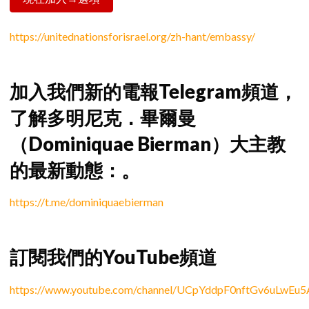
https://unitednationsforisrael.org/zh-hant/embassy/
加入我們新的電報Telegram頻道，
了解多明尼克．畢爾曼
（Dominiquae Bierman）大主教
的最新動態：。
https://t.me/dominiquaebierman
訂閱我們的YouTube頻道
https://www.youtube.com/channel/UCpYddpF0nftGv6uLwEu