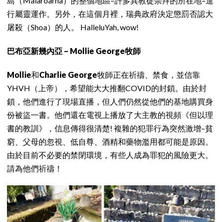
島（Mälaröarna）的整個地區–許多異教徒崇拜的所在地–進
行屬靈運作。另外，在這個月裡，瑞典政府決定懲罰否認大
屠殺（Shoa）的人。 HalleluYah, wow!
巴布亞新幾內亞 – Mollie George牧師
Mollie
和
Charlie George
牧師正在祈禱、禁食，並信靠
YHVH（上帝），希望能大大推翻COVID的封鎖。由於封
鎖，他們進行了現場直播，但人們仍然從他們的基地購買身
份被盜一書。他們還在電視上播放了大主教的視頻《但以理
書的教訓》，信息傳得很清楚! 複雜的犯罪行為突然激增–貧
窮、父母的忽視、低自尊、酒精和藥物濫用都可能是原因。
由於目前不必要的禁閉環境，有些人成為罪犯的風險更大。
請為他們祈禱！