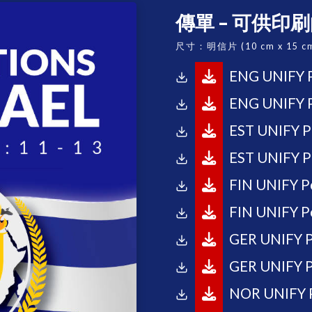
傳單 – 可供印刷
尺寸：明信片 (10 cm x 15 c
ENG UNIFY P
ENG UNIFY P
EST UNIFY P
EST UNIFY Po
FIN UNIFY P
FIN UNIFY Po
GER UNIFY P
GER UNIFY P
NOR UNIFY P