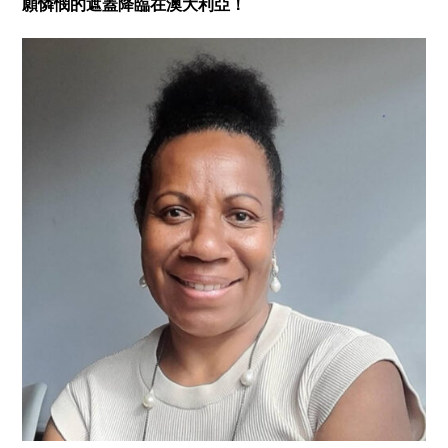
願憐憫的遮蓋降臨在澳大利亞！