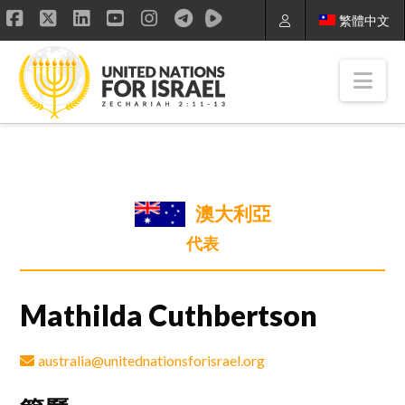
繁體中文
Facebook
X
LinkedIn
YouTube
Instagram
Nav
澳大利亞
代表
Mathilda Cuthbertson
australia@unitednationsforisrael.org