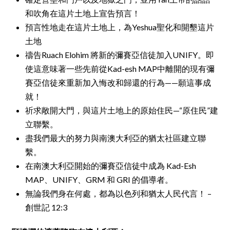
和吹角在這片土地上宣告預言！
預言性地走在這片土地上，為Yeshua聖化和開墾這片
土地
禱告Ruach Elohim 將新的彌賽亞信徒加入UNIFY。即
使這意味著一些先前從Kad-esh MAP中離開的現有彌
賽亞信徒來重新加入悔改和歸還的行為——願這事成
就！
祈求敞開大門，與這片土地上的原始住民—“原住民”建
立聯繫。
盡我們最大的努力與南澳大利亞的猶太社區建立聯
繫。
在南澳大利亞開始的彌賽亞信徒中成為 Kad-Esh
MAP、UNIFY、GRM 和 GRI 的倡導者。
無論我們身在何處，都為以色列和猶太人民代言！ –
創世記 12:3