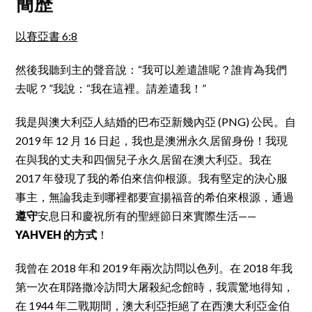
簡歷
以賽亞書 6:8
然後我聽到主的聲音說：“我可以差遣誰呢？誰肯為我們
去呢？”我說：“我在這裡。請差遣我！”
我是與澳大利亞人結婚的巴布亞新幾內亞 (PNG) 公民。自
2019 年 12 月 16 日起，我也是澳洲永久居留身份！我現
在與我的丈夫和四個兒子永久居留在澳大利亞。我在
2017 年發現了我的希伯來信仰根源。我有堅定的決心服
事主，無論我走到哪裡都要宣揚福音的希伯來根源，通過
遵守
安息日和慶祝所有的聖經節日來實際生活——
YAHVEH
的方式
！
我曾在 2018 年和 2019 年兩次訪問以色列。在 2018 年我
第一次在耶路撒冷訪問大屠殺紀念館時，我震驚地得知，
在 1944 年二戰期間，澳大利亞拒絕了在西澳大利亞金伯