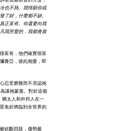
冷也不熱。我情願你或
發了財，什麼都不缺。
真正富有。你還要向我
凡我所愛的，我都會責
很富有，他們確實很富
彌賽亞，彼此相愛，即
些耐心忍受磨難而不否認祂
行為讓祂蒙羞。對於這個
，猶太人和外邦人在一
眾免於將臨到全世界的
被砍斷四肢，傷勢嚴