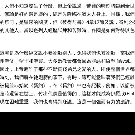
，人們不知道發生了什麼。但上帝說過，苦難的時刻將臨到全世
。無論是好的還是壞的，總是先降臨在猶太人身上。同樣，我們在
的祭司，是聖潔的國度，但《彼得前書》4章17節又說，審判必
的其他人。當以色列人經歷試煉和苦難時，各國是如何對待以色
這就是為什麼經文說不要論斷別人，免得我們也被論斷。當我們
即聖父、聖子和聖靈。大多數教會都會因為罪惡和紛爭而毀滅。
因此，上帝應許了那些不斷實踐弟兄之愛的人。即使整個世界都
時刻。我們將在祂翅膀的蔭下。有時，這可能意味著我們已經離
被提並非始於《新約》，在《舊約》中也有記載，例如，以諾被
時還留在世上。付出代價是值得的，這樣才能成為伊羅欣(Eloh
現在困難重重，我們也會得到庇護。這是一個強而有力的應許。