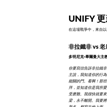
UNIFY 更
在這場戰爭中，來自以
非拉鐵非 vs 
多明尼克·畢爾曼大主
你要寫信告訴非拉鐵非
主說，我知道你的行為
能關的門。看啊！那些
拜，並知道你是我所愛
受磨難。我很快就要來
梁，永不離開。我要將
新名，都寫在他上面。