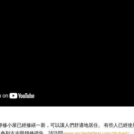
glah 的靜修小屋已經修繕一新，可以讓人們舒適地居住。 有些人已
以色列古吉甲靜修禱告，請訪問
www.ancientgilgal.com/zh-hant/