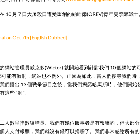
 10 月 7 日大屠殺日遭受重創的納哈爾(OREV)青年突擊隊戰
hal on Oct 7th [English Dubbed]
我們的網站管理員威克多(Wictor) 就開始看到針對我們 10 個網站
都可能有漏洞，網站也不例外。正因為如此，當人們搜尋我們時
我們播出 13 個戰爭節目之後，當我們揭露哈馬斯時，他們開始
這些 “洞”。
工人數呈指數級增長。我們有幾位服事者是有報酬的，但大部分（約
個人支付報酬，我們就沒有錢可以捐贈了。我們非常感謝所有的