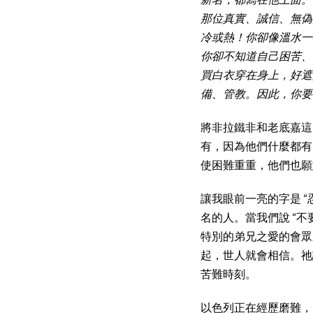
那位真實、誠信、無偽
冷或熱！你卻像溫水一
你卻不知道自己困苦、
買白衣穿在身上，好遮
備、管教。因此，你要
將非拉鐵非和老底嘉這
有，因為他們什麼都有
使困難重重，他們也願
讓我眼前一亮的字是 “
名的人。當我們說 “
特別的弟兄之愛的會眾
起，世人就會相信。祂
苦難時刻。
以色列正在經歷磨難，