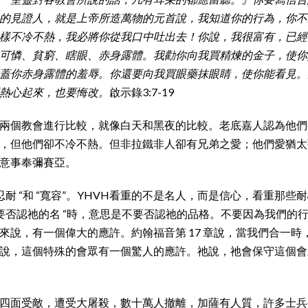
的見證人，就是上帝所造萬物的元首說，我知道你的行為，你不
樣不冷不熱，我必將你從我口中吐出去！你說，我很富有，已經
可憐、貧窮、瞎眼、赤身露體。我勸你向我買精煉的金子，使你
蓋你赤身露體的羞辱。你還要向我買眼藥抹眼睛，使你能看見。
熱心起來，也要悔改。
啟示錄3:7-19
兩個教會進行比較，就像白天和黑夜的比較。老底嘉人認為他們
，但他們卻不冷不熱。但非拉鐵非人卻有兄弟之愛；他們愛猶太
意事奉彌賽亞。
忍耐 “和 “寬容”。YHVH看重的不是名人，而是信心，看重那
不要否認祂的名 “時，意思是不要否認祂的品格。不要因為我們的
來說，有一個偉大的應許。約翰福音第 17 章說，當我們合一時
說，這個特殊的會眾有一個驚人的應許。祂說，祂會保守這個會
四面受敵，遭受大屠殺，數十萬人撤離，加薩有人質，許多士兵