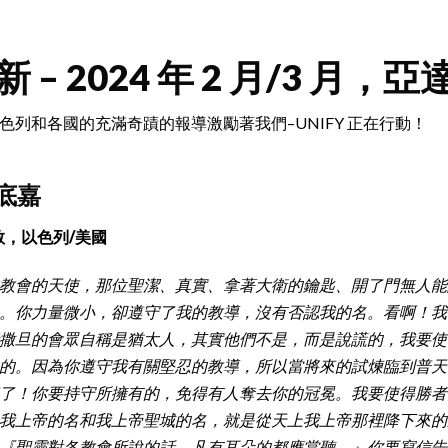
新 – 2024 年 2 月/3 月，亞達
色列和各國的充滿奇蹟的報導激勵著我們–UNIFY 正在行動！
老底嘉
教，以色列/美國
教會的天使，那位聖潔、真實、拿著大衛的鑰匙、開了門無人能
。你力量微小，卻遵守了我的教導，沒有否認我的名。看啊！我
撒旦的會眾自稱是猶太人，其實他們不是，而是說謊的，我要使
的。因為你遵守我有關堅忍的教導，所以當將來的試煉臨到普天
了！你要持守所擁有的，免得有人奪去你的冠冕。我要使得勝者
我上帝的名和我上帝聖城的名，就是從天上我上帝那裡降下來的
『聖靈對各教會所說的話，凡有耳朵的都應當聽。』你要寫信告