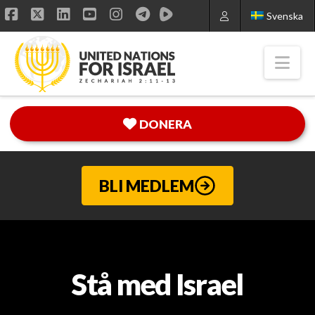
Svenska
Facebook
X
LinkedIn
YouTube
Instagram
Nav
DONERA
BLI MEDLEM
Stå med Israel