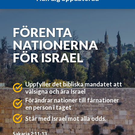
FÖRENTA
NATIONERNA
FÖR ISRAEL
Uppfyller det bibliska mandatet att
välsigna och ära Israel
Förändrar nationer till fårnationer
en person i taget
Står med Israel mot alla odds.
Sakarja 2:11-13