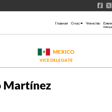
Fac
Главная
О нас
Членство
Ежем
пись
MEXICO
VICE DELEGATE
o Martínez