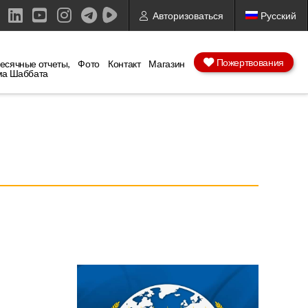
Авторизоваться
Русский
ebook
X
LinkedIn
YouTube
Instagram
Пожертвования
есячные отчеты,
Фото
Контакт
Магазин
ма Шаббата