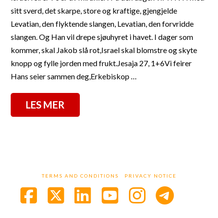
sitt sverd, det skarpe, store og kraftige, gjengjelde
Levatian, den flyktende slangen, Levatian, den forvridde
slangen. Og Han vil drepe sjøuhyret i havet. I dager som
kommer, skal Jakob slå rot,Israel skal blomstre og skyte
knopp og fylle jorden med frukt.Jesaja 27, 1+6Vi feirer
Hans seier sammen deg,Erkebiskop …
LES MER
TERMS AND CONDITIONS
PRIVACY NOTICE
Facebook
X
LinkedIn
YouTube
Instagra