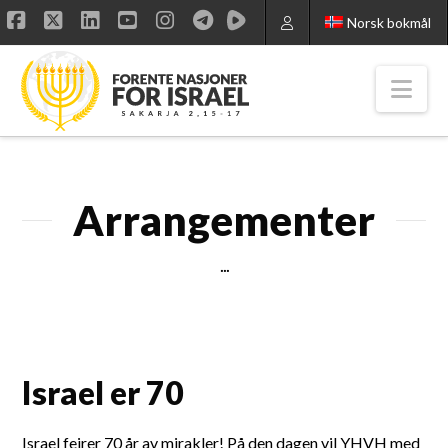
Norsk bokmål
Facebook
X
LinkedIn
YouTube
Instagram
Nav
Arrangementer
...
Israel er 70
Israel feirer 70 år av mirakler! På den dagen vil YHVH med