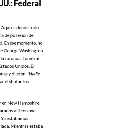
UU.: Federal
. Aquí es donde todo
ma de posesión de
p. En ese momento, no
ua de George Washington.
e la rotonda. Tomé mi
 Estados Unidos. El
nas y dijeron:
“Nadie
 el shofar, los
zar en New Hampshire.
arados allí con una
l. Ya estábamos
flada. Mientras estaba