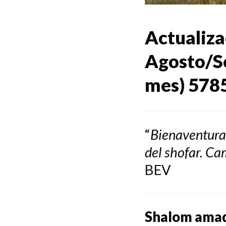
Actualiza
Agosto/Se
mes) 578
“
Bienaventurad
del shofar. Ca
BEV
Shalom amad