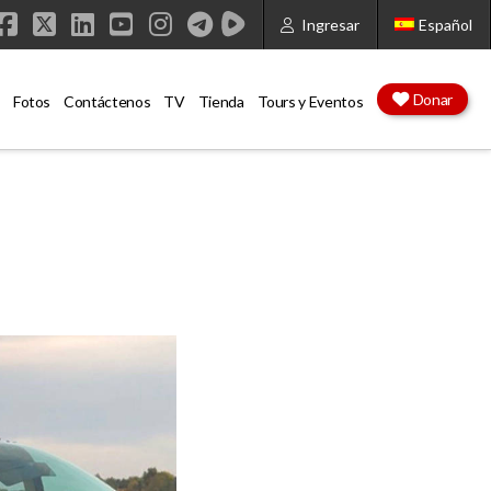
Ingresar
Español
Facebook
X
LinkedIn
YouTube
Instagram
Donar
Fotos
Contáctenos
TV
Tienda
Tours y Eventos