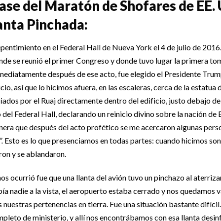
ase del Maratón de Shofares de EE. 
lanta Pinchada:
pentimiento en el Federal Hall de Nueva York el 4 de julio de 2016
nde se reunió el primer Congreso y donde tuvo lugar la primera to
ediatamente después de ese acto, fue elegido el Presidente Trum
cio, así que lo hicimos afuera, en las escaleras, cerca de la estat
iados por el Ruaj directamente dentro del edificio, justo debajo d
 del Federal Hall, declarando un reinicio divino sobre la nación de
nera que después del acto profético se me acercaron algunas perso
.
Esto es lo que presenciamos en todas partes: cuando hicimos sonar
on y se ablandaron.
os ocurrió fue que una llanta del avión tuvo un pinchazo al aterri
a nadie a la vista, el aeropuerto estaba cerrado y nos quedamos v
s nuestras pertenencias en tierra. Fue una situación bastante difíci
pleto de ministerio, y allí nos encontrábamos con esa llanta desin