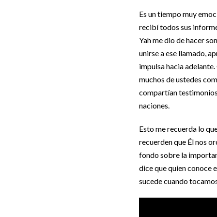
Es un tiempo muy emoci
recibí todos sus inform
Yah me dio de hacer son
unirse a ese llamado, a
impulsa hacia adelante.
muchos de ustedes comen
compartían testimonios
naciones.
Esto me recuerda lo que 
recuerden que Él nos or
fondo sobre la importan
dice que quien conoce el
sucede cuando tocamos 