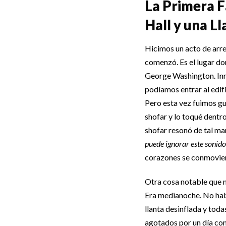
La Primera F
Hall y una L
Hicimos un acto de arre
comenzó. Es el lugar do
George Washington. Inm
podíamos entrar al edifi
Pero esta vez fuimos gu
shofar y lo toqué dentro
shofar resonó de tal ma
puede ignorar este sonido”
corazones se conmovier
Otra cosa notable que n
Era medianoche. No habí
llanta desinflada y toda
agotados por un día com