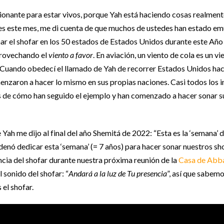
onante para estar vivos, porque Yah está haciendo cosas realme
es este mes, me di cuenta de que muchos de ustedes han estado em
ar el shofar en los 50 estados de Estados Unidos durante este Año 
provechando el
viento a favor
. En aviación, un viento de cola es un v
 Cuando obedecí el llamado de Yah de recorrer Estados Unidos haci
zaron a hacer lo mismo en sus propias naciones. Casi todos los i
 de cómo han seguido el ejemplo y han comenzado a hacer sonar su
Yah me dijo al final del año Shemitá de 2022: “Esta es la ‘semana’ d
denó dedicar esta ‘semana’ (= 7 años) para hacer sonar nuestros s
cia del shofar durante nuestra próxima reunión de la
Casa de Abb
 sonido del shofar: “
Andará a la luz de Tu presencia
”, así que sabem
el shofar.