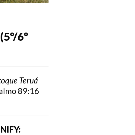
(5º/6º
 toque Teruá
almo 89:16
NIFY: