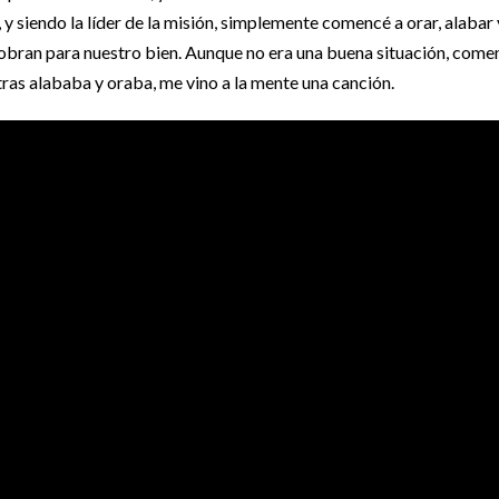
la, y siendo la líder de la misión, simplemente comencé a orar, alaba
obran para nuestro bien. Aunque no era una buena situación, come
ras alababa y oraba, me vino a la mente una canción.