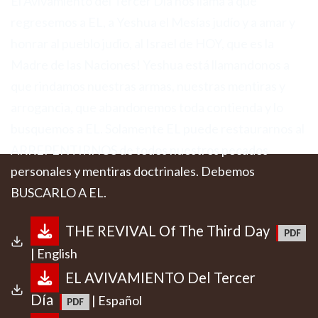
El Avivamiento del Tercer Día nos llama a que
regresemos a EL, a Yeshua el Mesías judío y a amar y
honrar al pueblo judio, al Israel de HOY, que es la
Madre de las Naciones! Yeshua está llamandonos a
que rindamos nuestras armas, nuestras mentiras y
arrogancia, que abandonemos toda contienda y lo
busquemos a EL. Solamente EL puede restaurarnos al
ARREPENTIRNOS de todos nuestros pecados
personales y mentiras doctrinales. Debemos
BUSCARLO A EL.
THE REVIVAL Of The Third Day
| English
EL AVIVAMIENTO Del Tercer
Día
| Español