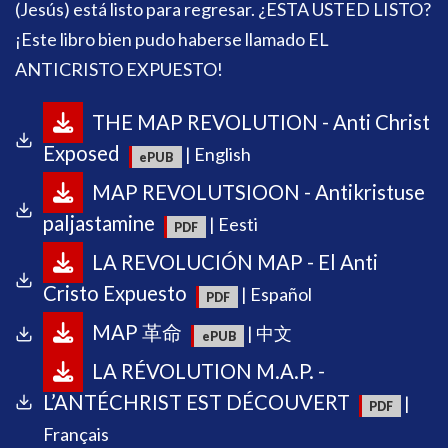
(Jesús) está listo para regresar. ¿ESTA USTED LISTO?
¡Este libro bien pudo haberse llamado EL
ANTICRISTO EXPUESTO!
THE MAP REVOLUTION - Anti Christ
Exposed
| English
MAP REVOLUTSIOON - Antikristuse
paljastamine
| Eesti
LA REVOLUCIÓN MAP - El Anti
Cristo Expuesto
| Español
MAP 革命
| 中文
LA RÉVOLUTION M.A.P. -
L’ANTÉCHRIST EST DÉCOUVERT
|
Français