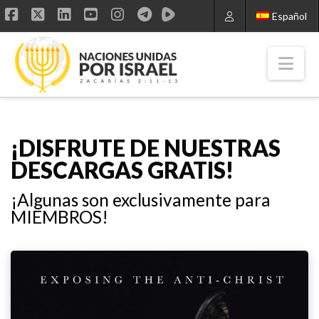
Español
Facebook
X
LinkedIn
YouTube
Instagram
Nav
¡DISFRUTE DE NUESTRAS
DESCARGAS GRATIS!
¡Algunas son exclusivamente para
MIEMBROS!