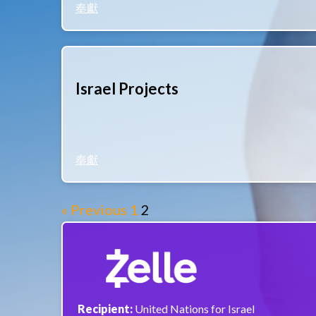
奉獻
Israel Projects
奉獻
« Previous
1
2
Recipient:
United Nations for Israel