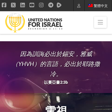
繁體中文
Facebook
X
LinkedIn
YouTube
Instagram
Nav
因為訓誨必出於錫安，雅威
（YHVH）的言語，必出於耶路撒
冷。
以賽亞書2:3b
電視