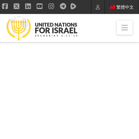
繁體中文
Facebook
X
LinkedIn
YouTube
Instagram
Nav