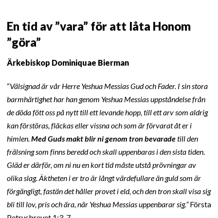
En tid av ”vara” för att låta Honom
”göra”
Ärkebiskop Dominiquae Bierman
“
Välsignad är vår Herre Yeshua Messias Gud och Fader. I sin stora
barmhärtighet har han genom Yeshua Messias uppståndelse från
de döda fött oss på nytt till ett levande hopp, till ett arv som aldrig
kan förstöras, fläckas eller vissna och som är förvarat åt er i
himlen.
Med Guds makt blir ni genom tron bevarade
till den
frälsning som finns beredd och skall uppenbaras i den sista tiden.
Gläd er därför, om ni nu en kort tid måste utstå prövningar av
olika slag. Äktheten i er tro är långt värdefullare än guld som är
förgängligt, fastän det håller provet i eld, och den tron skall visa sig
bli till lov, pris och ära, när Yeshua Messias uppenbarar sig.”
Första
Petrusbrevet 1:3-7