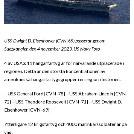
USS Dwight D. Eisenhower (CVN-69) passerar genom
Suezkanalen den 4 november 2023. US Navy Foto
4 av USA:s 11 hangarfartyg är för närvarande utplacerade i
regionen. Detta är den största koncentrationen av
amerikanska hangarfartygsgrupper i en region i historien.
– USS General Ford [CVN-78] – USS Abraham Lincoln [CVN-
72] – USS Theodore Roosevelt [CVN-71] – USS Dwight D.
Eisenhower [CVN-69]
Ytterligare 12 krigsfartyg och 4000 marinkårssoldater är på
väg.