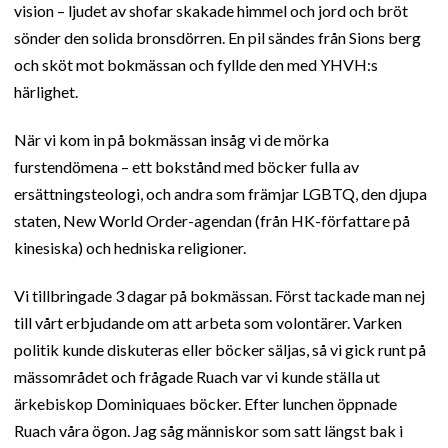
vision – ljudet av shofar skakade himmel och jord och bröt
sönder den solida bronsdörren. En pil sändes från Sions berg
och sköt mot bokmässan och fyllde den med YHVH:s
härlighet.
När vi kom in på bokmässan insåg vi de mörka
furstendömena – ett bokstånd med böcker fulla av
ersättningsteologi, och andra som främjar LGBTQ, den djupa
staten, New World Order-agendan (från HK-författare på
kinesiska) och hedniska religioner.
Vi tillbringade 3 dagar på bokmässan. Först tackade man nej
till vårt erbjudande om att arbeta som volontärer. Varken
politik kunde diskuteras eller böcker säljas, så vi gick runt på
mässområdet och frågade Ruach var vi kunde ställa ut
ärkebiskop Dominiquaes böcker. Efter lunchen öppnade
Ruach våra ögon. Jag såg människor som satt längst bak i