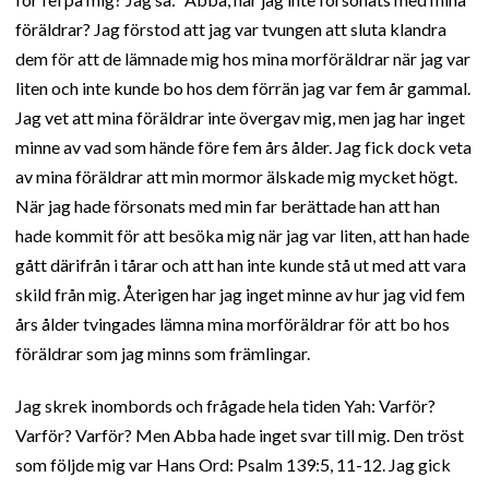
föräldrar? Jag förstod att jag var tvungen att sluta klandra
dem för att de lämnade mig hos mina morföräldrar när jag var
liten och inte kunde bo hos dem förrän jag var fem år gammal.
Jag vet att mina föräldrar inte övergav mig, men jag har inget
minne av vad som hände före fem års ålder. Jag fick dock veta
av mina föräldrar att min mormor älskade mig mycket högt.
När jag hade försonats med min far berättade han att han
hade kommit för att besöka mig när jag var liten, att han hade
gått därifrån i tårar och att han inte kunde stå ut med att vara
skild från mig. Återigen har jag inget minne av hur jag vid fem
års ålder tvingades lämna mina morföräldrar för att bo hos
föräldrar som jag minns som främlingar.
Jag skrek inombords och frågade hela tiden Yah: Varför?
Varför? Varför? Men Abba hade inget svar till mig. Den tröst
som följde mig var Hans Ord: Psalm 139:5, 11-12. Jag gick