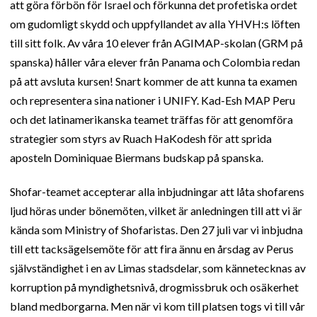
att göra förbön för Israel och förkunna det profetiska ordet
om gudomligt skydd och uppfyllandet av alla YHVH:s löften
till sitt folk. Av våra 10 elever från AGIMAP-skolan (GRM på
spanska) håller våra elever från Panama och Colombia redan
på att avsluta kursen! Snart kommer de att kunna ta examen
och representera sina nationer i UNIFY. Kad-Esh MAP Peru
och det latinamerikanska teamet träffas för att genomföra
strategier som styrs av Ruach HaKodesh för att sprida
aposteln Dominiquae Biermans budskap på spanska.
Shofar-teamet accepterar alla inbjudningar att låta shofarens
ljud höras under bönemöten, vilket är anledningen till att vi är
kända som Ministry of Shofaristas. Den 27 juli var vi inbjudna
till ett tacksägelsemöte för att fira ännu en årsdag av Perus
självständighet i en av Limas stadsdelar, som kännetecknas av
korruption på myndighetsnivå, drogmissbruk och osäkerhet
bland medborgarna. Men när vi kom till platsen togs vi till vår