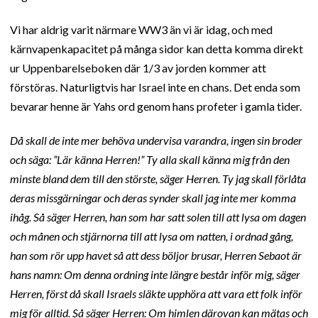
Vi har aldrig varit närmare WW3 än vi är idag, och med
kärnvapenkapacitet på många sidor kan detta komma direkt
ur Uppenbarelseboken där 1/3 av jorden kommer att
förstöras. Naturligtvis har Israel inte en chans. Det enda som
bevarar henne är Yahs ord genom hans profeter i gamla tider.
Då skall de inte mer behöva undervisa varandra, ingen sin broder
och säga: ”Lär känna Herren!” Ty alla skall känna mig från den
minste bland dem till den störste, säger Herren. Ty jag skall förlåta
deras missgärningar och deras synder skall jag inte mer komma
ihåg. Så säger Herren, han som har satt solen till att lysa om dagen
och månen och stjärnorna till att lysa om natten, i ordnad gång,
han som rör upp havet så att dess böljor brusar, Herren Sebaot är
hans namn: Om denna ordning inte längre består inför mig, säger
Herren, först då skall Israels släkte upphöra att vara ett folk inför
mig för alltid. Så säger Herren: Om himlen därovan kan mätas och