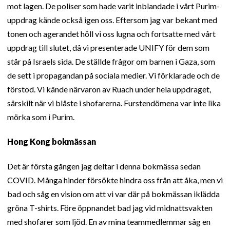
mot lagen. De poliser som hade varit inblandade i vårt Purim-
uppdrag kände också igen oss. Eftersom jag var bekant med
tonen och agerandet höll vi oss lugna och fortsatte med vårt
uppdrag till slutet, då vi presenterade UNIFY för dem som
står på Israels sida. De ställde frågor om barnen i Gaza, som
de sett i propagandan på sociala medier. Vi förklarade och de
förstod. Vi kände närvaron av Ruach under hela uppdraget,
särskilt när vi blåste i shofarerna. Furstendömena var inte lika
mörka som i Purim.
Hong Kong bokmässan
Det är första gången jag deltar i denna bokmässa sedan
COVID. Många hinder försökte hindra oss från att åka, men vi
bad och såg en vision om att vi var där på bokmässan iklädda
gröna T-shirts. Före öppnandet bad jag vid midnattsvakten
med shofarer som ljöd. En av mina teammedlemmar såg en