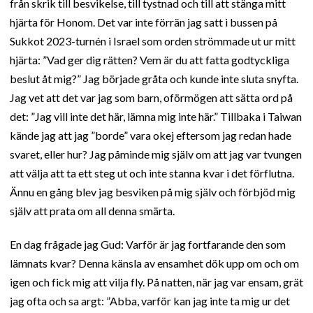
från skrik till besvikelse, till tystnad och till att stänga mitt
hjärta för Honom. Det var inte förrän jag satt i bussen på
Sukkot 2023-turnén i Israel som orden strömmade ut ur mitt
hjärta: ”Vad ger dig rätten? Vem är du att fatta godtyckliga
beslut åt mig?” Jag började gråta och kunde inte sluta snyfta.
Jag vet att det var jag som barn, oförmögen att sätta ord på
det: ”Jag vill inte det här, lämna mig inte här.” Tillbaka i Taiwan
kände jag att jag ”borde” vara okej eftersom jag redan hade
svaret, eller hur? Jag påminde mig själv om att jag var tvungen
att välja att ta ett steg ut och inte stanna kvar i det förflutna.
Ännu en gång blev jag besviken på mig själv och förbjöd mig
själv att prata om all denna smärta.
En dag frågade jag Gud: Varför är jag fortfarande den som
lämnats kvar? Denna känsla av ensamhet dök upp om och om
igen och fick mig att vilja fly. På natten, när jag var ensam, grät
jag ofta och sa argt: ”Abba, varför kan jag inte ta mig ur det