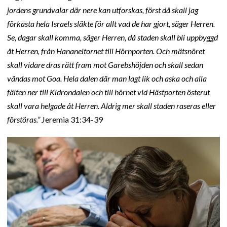
jordens grundvalar där nere kan utforskas, först då skall jag
förkasta hela Israels släkte för allt vad de har gjort, säger Herren.
Se, dagar skall komma, säger Herren, då staden skall bli uppbyggd
åt Herren, från Hananeltornet till Hörnporten. Och mätsnöret
skall vidare dras rätt fram mot Garebshöjden och skall sedan
vändas mot Goa. Hela dalen där man lagt lik och aska och alla
fälten ner till Kidrondalen och till hörnet vid Hästporten österut
skall vara helgade åt Herren. Aldrig mer skall staden raseras eller
förstöras.”
Jeremia 31:34-39