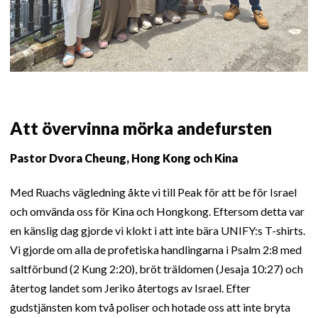
Att övervinna mörka andefursten
Pastor Dvora Cheung, Hong Kong och Kina
Med Ruachs vägledning åkte vi till Peak för att be för Israel
och omvända oss för Kina och Hongkong. Eftersom detta var
en känslig dag gjorde vi klokt i att inte bära UNIFY:s T-shirts.
Vi gjorde om alla de profetiska handlingarna i Psalm 2:8 med
saltförbund (2 Kung 2:20), bröt träldomen (Jesaja 10:27) och
återtog landet som Jeriko återtogs av Israel. Efter
gudstjänsten kom två poliser och hotade oss att inte bryta