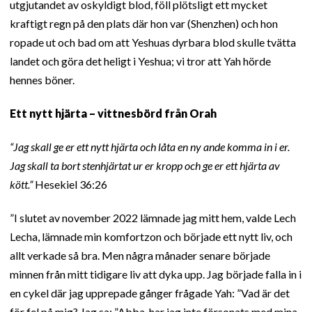
utgjutandet av oskyldigt blod, föll plötsligt ett mycket
kraftigt regn på den plats där hon var (Shenzhen) och hon
ropade ut och bad om att Yeshuas dyrbara blod skulle tvätta
landet och göra det heligt i Yeshua; vi tror att Yah hörde
hennes böner.
Ett nytt hjärta – vittnesbörd från Orah
“Jag skall ge er ett nytt hjärta och låta en ny ande komma in i er.
Jag skall ta bort stenhjärtat ur er kropp och ge er ett hjärta av
kött.”
Hesekiel 36:26
”I slutet av november 2022 lämnade jag mitt hem, valde Lech
Lecha, lämnade min komfortzon och började ett nytt liv, och
allt verkade så bra. Men några månader senare började
minnen från mitt tidigare liv att dyka upp. Jag började falla in i
en cykel där jag upprepade gånger frågade Yah: ”Vad är det
för fel på mig? Jag sa: ”Abba, har jag inte försonats med mina