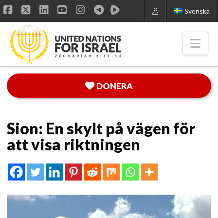
Svenska
Facebook
X
LinkedIn
YouTube
Instagram
Nav
DONERA
Sion: En skylt på vägen för
att visa riktningen