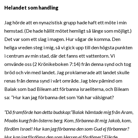
Helandet som handling
Jag hörde att en nynazistisk grupp hade haft ett möte i min
hemstad. (De hade hållit mötet hemligt så länge som möjligt.)
Det var som ett slag i magen. Hur vågar de komma. Den
heliga vreden steg i mig, så vi gick upp till den högsta punkten
i centrum av min stad, där det fanns ett vattentorn. Vi
omvände oss (2 Krönikeboken 7:14) från denna synd och tog
bröd och vin med landet. Jag proklamerade att landet skulle
renas från denna synd i vårt område. Jag blev påmind om
Balak som bad Bileam att förbanna israeliterna, och Bileam
sa: ”Hur kan jag förbanna det som Yah har välsignat?
“Då framförde han detta budskap:”Balak hämtade mig från Aram,
Moabs kung från österns berg. Kom, förbanna åt mig Jakob, kom,
fördöm Israel! Hur kan jag förbanna den som Gud ej förbannar?
Hur kan jag fördöma den som Herren ej fördömer?
Fjärde