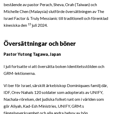
bestående av pastor Perach, Sheva, Orah (Taiwan) och
Michelle Chen (Malaysia) slutförde översättningen av The
Israel Factor & Truly Messianic till traditionell och förenklad
15
kinesiska den
juli 2024.
Översättningar och böner
Pastor Yutong Tagawa, Japan
I juli fortsatte vi att översätta boken Identitetsstölden och
GRM-lektionerna.
Vi ber för Israel, särskilt ärkebiskop Dominiquaes familj där,
IDF, Orev Nahals 120 soldater som adopterats av UNIFY,
Nachala-rörelsen, det judiska folket runt om i världen som
gör Aliyah, Kad-Esh Ministries, UNIFY, GRM:s
fängelseverksamhet och alla andra behov av bön.