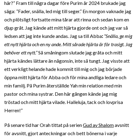
här?” Fram till några dagar före Purim år 2024 brukade jag
säga: ”Fader, snälla, led mig till seger.” En morgon vaknade jag
och plötsligt fortsatte mina tårar att rinna och sedan kom en
djup gråt. Jag kände att mitt hjärta gjorde ont och jag var så
ledsen att jag inte kunde andas. Jag sa till Abba
:
”Snälla, ge mig
ett nytt hjärta och en ny ande. Mitt sårade hjärta är för trasigt. Jag
behöver ett nytt.”
Så småningom slutade jag gråta och mitt
hjärta kändes lättare än någonsin, inte så tungt. Jag visste att
ett verkligt helande hade kommit till mig och jag började
öppna mitt hjärta för Abba och för mina andliga ledare och
min familj. På Purim återställde Yah min relation med min
pastor och mina systrar. Den här gången kände jag mig
tröstad och mitt hjärta vilade. Halleluja, tack och lovprisa
Herren!”
På senare tid har Orah tittat på serien
Gud av Shalom
avsnitt
för avsnitt, gjort anteckningar och bett bönerna i varje