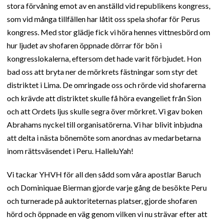
stora förvåning emot av en anställd vid republikens kongress,
som vid många tillfällen har låtit oss spela shofar för Perus
kongress. Med stor glädje fick vi höra hennes vittnesbörd om
hur ljudet av shofaren öppnade dörrar för bön i
kongresslokalerna, eftersom det hade varit förbjudet. Hon
bad oss att bryta ner de mörkrets fästningar som styr det
distriktet i Lima. De omringade oss och rörde vid shofarerna
och krävde att distriktet skulle få höra evangeliet från Sion
och att Ordets ljus skulle segra över mörkret. Vi gav boken
Abrahams nyckel till organisatörerna. Vi har blivit inbjudna
att delta i nästa bönemöte som anordnas av medarbetarna
inom rättsväsendet i Peru. HalleluYah!
Vi tackar YHVH för all den sådd som våra apostlar Baruch
och Dominiquae Bierman gjorde varje gång de besökte Peru
och turnerade på auktoriteternas platser, gjorde shofaren
hörd och öppnade en väg genom vilken vi nu strävar efter att