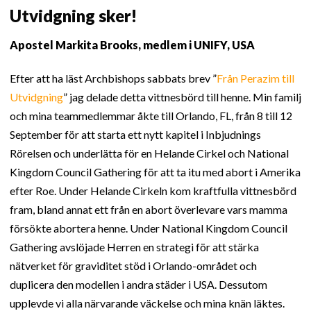
Utvidgning sker!
Apostel Markita Brooks, medlem i UNIFY, USA
Efter att ha läst Archbishops sabbats brev ”
Från Perazim till
Utvidgning
” jag delade detta vittnesbörd till henne. Min familj
och mina teammedlemmar åkte till Orlando, FL, från 8 till 12
September för att starta ett nytt kapitel i Inbjudnings
Rörelsen och underlätta för en Helande Cirkel och National
Kingdom Council Gathering för att ta itu med abort i Amerika
efter Roe. Under Helande Cirkeln kom kraftfulla vittnesbörd
fram, bland annat ett från en abort överlevare vars mamma
försökte abortera henne. Under National Kingdom Council
Gathering avslöjade Herren en strategi för att stärka
nätverket för graviditet stöd i Orlando-området och
duplicera den modellen i andra städer i USA. Dessutom
upplevde vi alla närvarande väckelse och mina knän läktes.