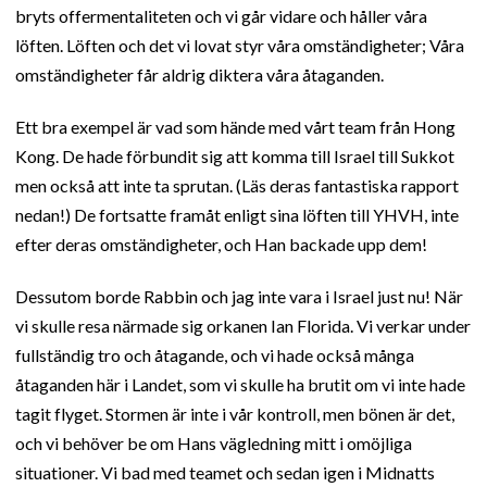
bryts offermentaliteten och vi går vidare och håller våra
löften. Löften och det vi lovat styr våra omständigheter; Våra
omständigheter får aldrig diktera våra åtaganden.
Ett bra exempel är vad som hände med vårt team från Hong
Kong. De hade förbundit sig att komma till Israel till Sukkot
men också att inte ta sprutan. (Läs deras fantastiska rapport
nedan!) De fortsatte framåt enligt sina löften till YHVH, inte
efter deras omständigheter, och Han backade upp dem!
Dessutom borde Rabbin och jag inte vara i Israel just nu! När
vi skulle resa närmade sig orkanen Ian Florida. Vi verkar under
fullständig tro och åtagande, och vi hade också många
åtaganden här i Landet, som vi skulle ha brutit om vi inte hade
tagit flyget. Stormen är inte i vår kontroll, men bönen är det,
och vi behöver be om Hans vägledning mitt i omöjliga
situationer. Vi bad med teamet och sedan igen i Midnatts