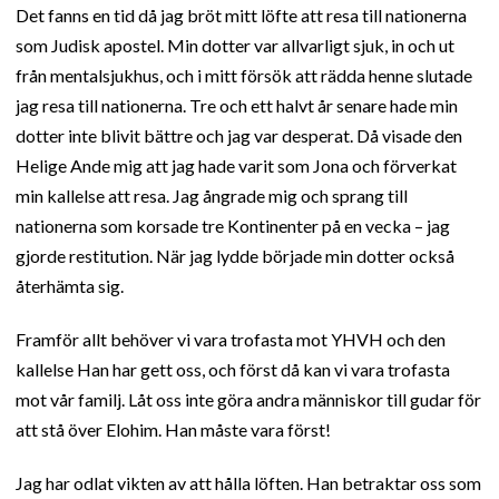
Det fanns en tid då jag bröt mitt löfte att resa till nationerna
som Judisk apostel. Min dotter var allvarligt sjuk, in och ut
från mentalsjukhus, och i mitt försök att rädda henne slutade
jag resa till nationerna. Tre och ett halvt år senare hade min
dotter inte blivit bättre och jag var desperat. Då visade den
Helige Ande mig att jag hade varit som Jona och förverkat
min kallelse att resa. Jag ångrade mig och sprang till
nationerna som korsade tre Kontinenter på en vecka – jag
gjorde restitution. När jag lydde började min dotter också
återhämta sig.
Framför allt behöver vi vara trofasta mot YHVH och den
kallelse Han har gett oss, och först då kan vi vara trofasta
mot vår familj. Låt oss inte göra andra människor till gudar för
att stå över Elohim. Han måste vara först!
Jag har odlat vikten av att hålla löften. Han betraktar oss som