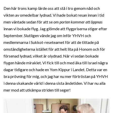
Den här trons kamp lärde oss att stå i tro genom nåd och
vikten av omedelbar lydnad. Vi hade bokat resan innan i tid
men väntade sedan för att se
om porten kommer att öppnas
innan vi bokade flyg. Jag glömde att flygpriserna stiger efter
September. Slutligen vände jag om inför YHVH och
medlemmarna i Sukkot-reseteamet för att de tittade på
omständigheterna istället för att helt lita på Honom och för
försenad lydnad, vilket är olydnad. När vi sedan bokade
flygen hände miraklet. Vi fick till och med åka till Israel några
dagar tidigare och hade en Yom Kippur i Landet. Detta var en
bra prövning för mig, och jag har nu mer förtröstan på YHVH
i denna skakande värld i denna sista ändetiden. Vi har nu alla
mer mod att utkämpa striden till seger!