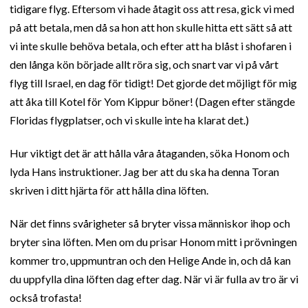
tidigare flyg. Eftersom vi hade åtagit oss att resa, gick vi med
på att betala, men då sa hon att hon skulle hitta ett sätt så att
vi inte skulle behöva betala, och efter att ha blåst i shofaren i
den långa kön började allt röra sig, och snart var vi på vårt
flyg till Israel, en dag för tidigt! Det gjorde det möjligt för mig
att åka till Kotel för Yom Kippur böner! (Dagen efter stängde
Floridas flygplatser, och vi skulle inte ha klarat det.)
Hur viktigt det är att hålla våra åtaganden, söka Honom och
lyda Hans instruktioner. Jag ber att du ska ha denna Toran
skriven i ditt hjärta för att hålla dina löften.
När det finns svårigheter så bryter vissa människor ihop och
bryter sina löften. Men om du prisar Honom mitt i prövningen
kommer tro, uppmuntran och den Helige Ande in, och då kan
du uppfylla dina löften dag efter dag. När vi är fulla av tro är vi
också trofasta!