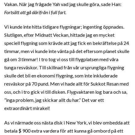
Vakan. När jag frågade Yah vad jag skulle göra, sade Han:
Fortsätt att gå därifrån i full fart.
Vi kunde inte hitta tidigare flygningar; ingenting öppnades.
Slutligen, efter Midnatt Veckan, hittade jag en mycket
speciell flygning som krävde att jag fick en bekräftelse på 24
timmar, men vi kunde inte vänta på det eftersom planet skulle
gå om 3 timmar! I tro tog vi oss till flygplatsen med våra
tunga resväskor. Till skillnad från vår ursprungliga flygning
skulle det bli en ekonomi flygning, som inte inkluderade
resväskor på 70 pund. Men vi hade allt för Sukkot Resan med
oss, och i tro gick vi till disken. Flygvaktaren log bara och sa,
”inga problem, jag skickar allt du har.” Det var ett
extraordinärt mirakel!
As vi närmade oss nästa disk i New York, vi blev ombedda att
betala $ 900 extra vardera för att kunna gå ombord på ett