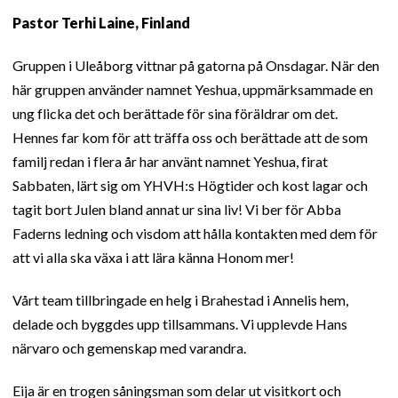
Pastor Terhi Laine, Finland
Gruppen i Uleåborg vittnar på gatorna på Onsdagar. När den
här gruppen använder namnet Yeshua, uppmärksammade en
ung flicka det och berättade för sina föräldrar om det.
Hennes far kom för att träffa oss och berättade att de som
familj redan i flera år har använt namnet Yeshua, firat
Sabbaten, lärt sig om YHVH:s Högtider och kost lagar och
tagit bort Julen bland annat ur sina liv! Vi ber för Abba
Faderns ledning och visdom att hålla kontakten med dem för
att vi alla ska växa i att lära känna Honom mer!
Vårt team tillbringade en helg i Brahestad i Annelis hem,
delade och byggdes upp tillsammans. Vi upplevde Hans
närvaro och gemenskap med varandra.
Eija är en trogen såningsman som delar ut visitkort och