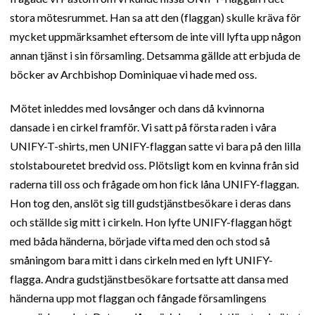
stora mötesrummet. Han sa att den (flaggan) skulle kräva för
mycket uppmärksamhet eftersom de inte vill lyfta upp någon
annan tjänst i sin församling. Detsamma gällde att erbjuda de
böcker av Archbishop Dominiquae vi hade med oss.
Mötet inleddes med lovsånger och dans då kvinnorna
dansade i en cirkel framför. Vi satt på första raden i våra
UNIFY-T-shirts, men UNIFY-flaggan satte vi bara på den lilla
stolstabouretet bredvid oss. Plötsligt kom en kvinna från sid
raderna till oss och frågade om hon fick låna UNIFY-flaggan.
Hon tog den, anslöt sig till gudstjänstbesökare i deras dans
och ställde sig mitt i cirkeln. Hon lyfte UNIFY-flaggan högt
med båda händerna, började vifta med den och stod så
småningom bara mitt i dans cirkeln med en lyft UNIFY-
flagga. Andra gudstjänstbesökare fortsatte att dansa med
händerna upp mot flaggan och fångade församlingens