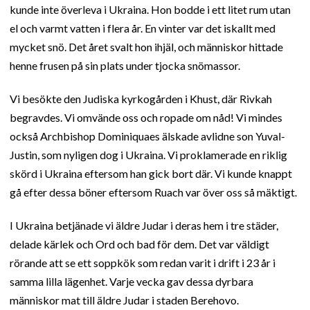
kunde inte överleva i Ukraina. Hon bodde i ett litet rum utan
el och varmt vatten i flera år. En vinter var det iskallt med
mycket snö. Det året svalt hon ihjäl, och människor hittade
henne frusen på sin plats under tjocka snömassor.
Vi besökte den Judiska kyrkogården i Khust, där Rivkah
begravdes. Vi omvände oss och ropade om nåd! Vi mindes
också Archbishop Dominiquaes älskade avlidne son Yuval-
Justin, som nyligen dog i Ukraina. Vi proklamerade en riklig
skörd i Ukraina eftersom han gick bort där. Vi kunde knappt
gå efter dessa böner eftersom Ruach var över oss så mäktigt.
I Ukraina betjänade vi äldre Judar i deras hem i tre städer,
delade kärlek och Ord och bad för dem. Det var väldigt
rörande att se ett soppkök som redan varit i drift i 23 år i
samma lilla lägenhet. Varje vecka gav dessa dyrbara
människor mat till äldre Judar i staden Berehovo.