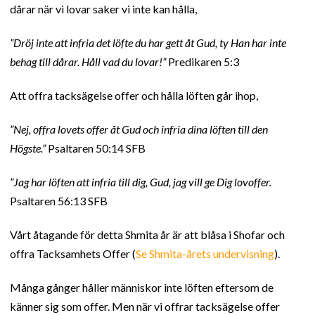
dårar när vi lovar saker vi inte kan hålla,
”Dröj inte att infria det löfte du har gett åt Gud, ty Han har inte
behag till dårar. Håll vad du lovar!”
Predikaren 5:3
Att offra tacksägelse offer och hålla löften går ihop,
”Nej, offra lovets offer åt Gud och infria dina löften till den
Högste.”
Psaltaren 50:14 SFB
”Jag har löften att infria till dig, Gud, jag vill ge Dig lovoffer.
Psaltaren 56:13 SFB
Vårt åtagande för detta Shmita år är att blåsa i Shofar och
offra Tacksamhets Offer (
Se Shmita-årets undervisning
).
Många gånger håller människor inte löften eftersom de
känner sig som offer. Men när vi offrar tacksägelse offer