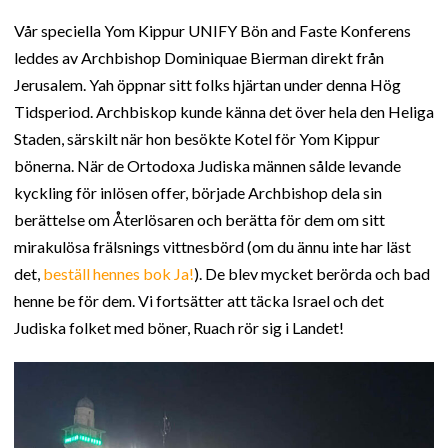
Vår speciella Yom Kippur UNIFY Bön and Faste Konferens
leddes av Archbishop Dominiquae Bierman direkt från
Jerusalem. Yah öppnar sitt folks hjärtan under denna Hög
Tidsperiod. Archbiskop kunde känna det över hela den Heliga
Staden, särskilt när hon besökte Kotel för Yom Kippur
bönerna. När de Ortodoxa Judiska männen sålde levande
kyckling för inlösen offer, började Archbishop dela sin
berättelse om Återlösaren och berätta för dem om sitt
mirakulösa frälsnings vittnesbörd (om du ännu inte har läst
det,
beställ hennes bok Ja!
). De blev mycket berörda och bad
henne be för dem. Vi fortsätter att täcka Israel och det
Judiska folket med böner, Ruach rör sig i Landet!