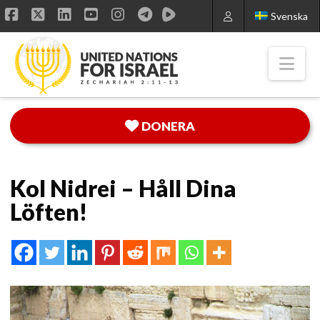
Svenska
Facebook
X
LinkedIn
YouTube
Instagram
Nav
DONERA
Kol Nidrei – Håll Dina
Löften!