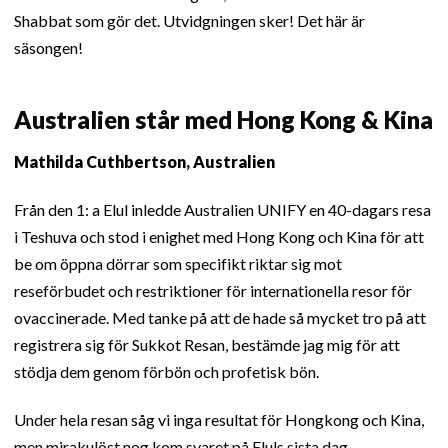
Shabbat som gör det. Utvidgningen sker! Det här är
säsongen!
Australien står med Hong Kong & Kina
Mathilda Cuthbertson, Australien
Från den 1: a Elul inledde Australien UNIFY en 40-dagars resa
i Teshuva och stod i enighet med Hong Kong och Kina för att
be om öppna dörrar som specifikt riktar sig mot
reseförbudet och restriktioner för internationella resor för
ovaccinerade. Med tanke på att de hade så mycket tro på att
registrera sig för Sukkot Resan, bestämde jag mig för att
stödja dem genom förbön och profetisk bön.
Under hela resan såg vi inga resultat för Hongkong och Kina,
men mirakulöst nog kom svaret på Eluls sista dag –