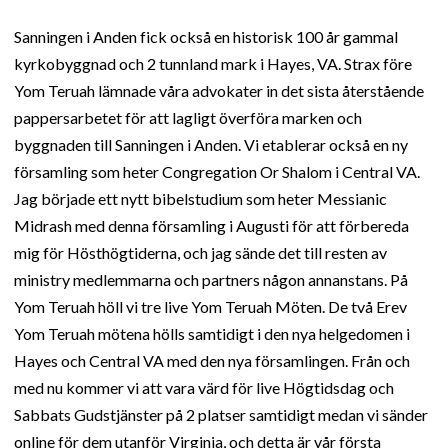
Sanningen i Anden fick också en historisk 100 år gammal
kyrkobyggnad och 2 tunnland mark i Hayes, VA. Strax före
Yom Teruah lämnade våra advokater in det sista återstående
pappersarbetet för att lagligt överföra marken och
byggnaden till Sanningen i Anden. Vi etablerar också en ny
församling som heter Congregation Or Shalom i Central VA.
Jag började ett nytt bibelstudium som heter Messianic
Midrash med denna församling i Augusti för att förbereda
mig för Hösthögtiderna, och jag sände det till resten av
ministry medlemmarna och partners någon annanstans. På
Yom Teruah höll vi tre live Yom Teruah Möten. De två Erev
Yom Teruah mötena hölls samtidigt i den nya helgedomen i
Hayes och Central VA med den nya församlingen. Från och
med nu kommer vi att vara värd för live Högtidsdag och
Sabbats Gudstjänster på 2 platser samtidigt medan vi sänder
online för dem utanför Virginia, och detta är vår första