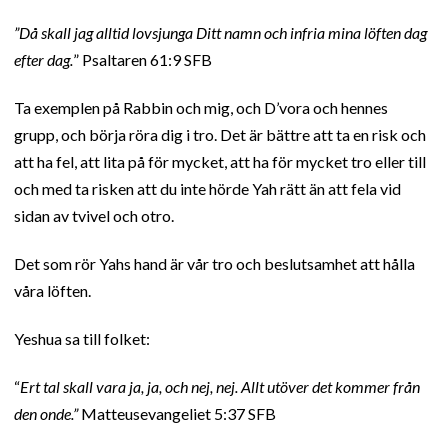
”Då skall jag alltid lovsjunga Ditt namn och infria mina löften dag
efter dag.
” Psaltaren 61:9 SFB
Ta exemplen på Rabbin och mig, och D’vora och hennes
grupp, och börja röra dig i tro. Det är bättre att ta en risk och
att ha fel, att lita på för mycket, att ha för mycket tro eller till
och med ta risken att du inte hörde Yah rätt än att fela vid
sidan av tvivel och otro.
Det som rör Yahs hand är vår tro och beslutsamhet att hålla
våra löften.
Yeshua sa till folket:
“
Ert tal skall vara ja, ja, och nej, nej. Allt utöver det kommer från
den onde.”
Matteusevangeliet 5:37 SFB