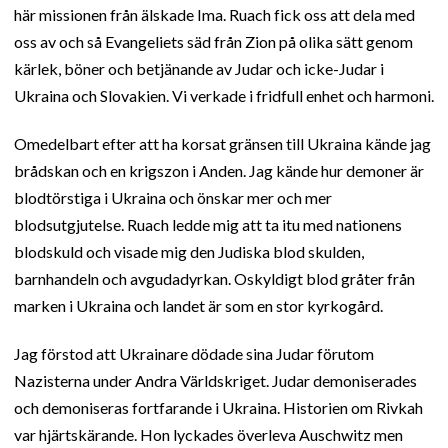
här missionen från älskade Ima. Ruach fick oss att dela med
oss av och så Evangeliets säd från Zion på olika sätt genom
kärlek, böner och betjänande av Judar och icke-Judar i
Ukraina och Slovakien. Vi verkade i fridfull enhet och harmoni.
Omedelbart efter att ha korsat gränsen till Ukraina kände jag
brådskan och en krigszon i Anden. Jag kände hur demoner är
blodtörstiga i Ukraina och önskar mer och mer
blodsutgjutelse. Ruach ledde mig att ta itu med nationens
blodskuld och visade mig den Judiska blod skulden,
barnhandeln och avgudadyrkan. Oskyldigt blod gråter från
marken i Ukraina och landet är som en stor kyrkogård.
Jag förstod att Ukrainare dödade sina Judar förutom
Nazisterna under Andra Världskriget. Judar demoniserades
och demoniseras fortfarande i Ukraina. Historien om Rivkah
var hjärtskärande. Hon lyckades överleva Auschwitz men