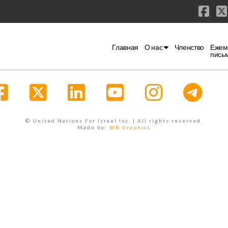
Fac
Главная
О нас
Членство
Ежем
пись
Facebook
X
LinkedIn
YouTube
Instagr
© United Nations For Israel Inc. | All rights reserved.
Made by:
WB Graphics