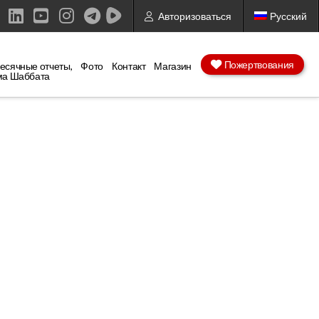
Авторизоваться
Русский
ebook
X
LinkedIn
YouTube
Instagram
Пожертвования
есячные отчеты,
Фото
Контакт
Магазин
ма Шаббата
am