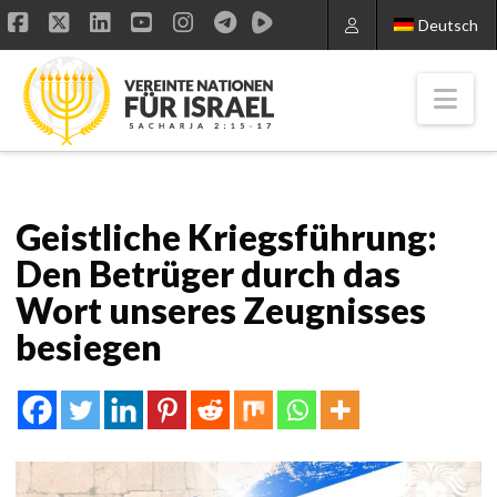
Deutsch
Facebook
X
LinkedIn
YouTube
Instagram
Nav
Geistliche Kriegsführung:
Den Betrüger durch das
Wort unseres Zeugnisses
besiegen