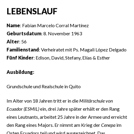
LEBENSLAUF
Name
: Fabian Marcelo Corral Martínez
Geburtsdatum
: 8. November 1963
Alter
: 56
Familienstand
: Verheiratet mit Ps. Magali López Delgado
Fünf Kinder
: Edison, David, Stefany, Elías & Esther
Ausbildung:
Grundschule und Realschule in Quito
Im Alter von 18 Jahren tritt er in die
Militärschule von
Ecuador (ESMIL)
ein, drei Jahre später erhält er den Rang
eines Leutnants, arbeitet 25 Jahre in der Armee und erreicht
den Rang eines Majors. Er nimmt am Krieg der
Cenepa
im
Osten Ecuadors teil und wird ausgezeichnet. Das