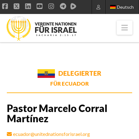
Deutsch
Facebook
X
LinkedIn
YouTube
Instagram
Nav
DELEGIERTER
FÜR ECUADOR
Pastor Marcelo Corral
Martínez
ecuador@unitednationsforisrael.org