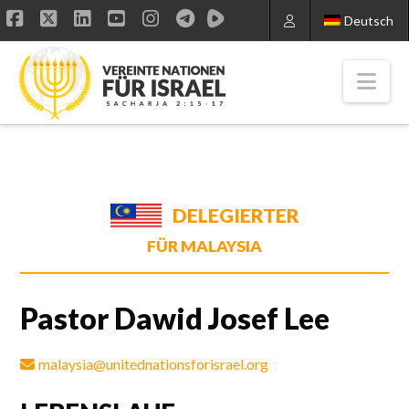
Deutsch
Facebook
X
LinkedIn
YouTube
Instagram
Nav
DELEGIERTER
FÜR MALAYSIA
Pastor Dawid Josef Lee
malaysia@unitednationsforisrael.org