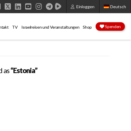
Einloggen
Deutsch
Facebook
X
LinkedIn
YouTube
Instagram
Spenden
ntakt
TV
Israelreisen und Veranstaltungen
Shop
d as
“Estonia”