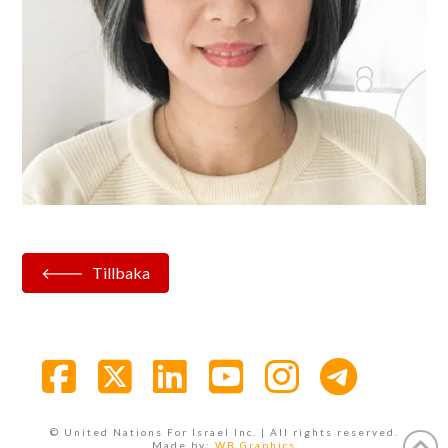
Tillbaka
Facebook
X
LinkedIn
YouTube
Instagra
© United Nations For Israel Inc. | All rights reserved.
Made by:
WB Graphics