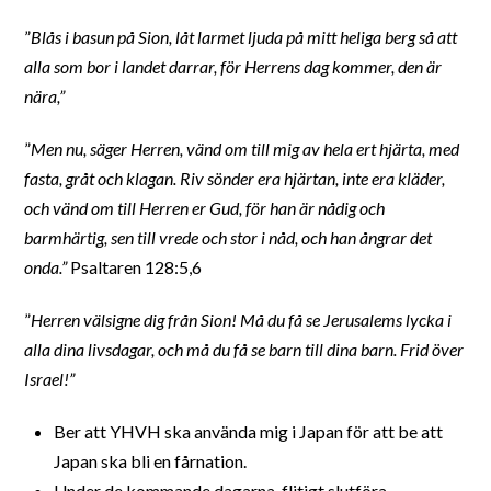
”
Blås i basun på Sion, låt larmet ljuda på mitt heliga berg så att
alla som bor i landet darrar, för Herrens dag kommer, den är
nära,”
”
Men nu, säger Herren, vänd om till mig av hela ert hjärta, med
fasta, gråt och klagan. Riv sönder era hjärtan, inte era kläder,
och vänd om till Herren er Gud, för han är nådig och
barmhärtig, sen till vrede och stor i nåd, och han ångrar det
onda.”
Psaltaren 128:5,6
”
Herren välsigne dig från Sion! Må du få se Jerusalems lycka i
alla dina livsdagar, och må du få se barn till dina barn. Frid över
Israel!”
Ber att YHVH ska använda mig i Japan för att be att
Japan ska bli en fårnation.
Under de kommande dagarna, flitigt slutföra