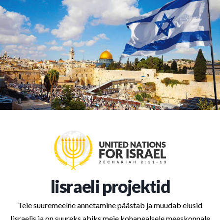
Iisraeli projektid
Teie suuremeelne annetamine päästab ja muudab elusid
Iisraelis ja on suureks abiks meie kohapealsele meeskonnale