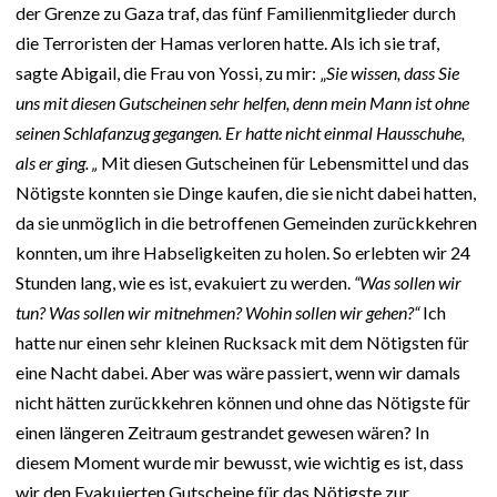
der Grenze zu Gaza traf, das fünf Familienmitglieder durch
die Terroristen der Hamas verloren hatte. Als ich sie traf,
sagte Abigail, die Frau von Yossi, zu mir: „
Sie wissen, dass Sie
uns mit diesen Gutscheinen sehr helfen, denn mein Mann ist ohne
seinen Schlafanzug gegangen. Er hatte nicht einmal Hausschuhe,
als er ging. „
Mit diesen Gutscheinen für Lebensmittel und das
Nötigste konnten sie Dinge kaufen, die sie nicht dabei hatten,
da sie unmöglich in die betroffenen Gemeinden zurückkehren
konnten, um ihre Habseligkeiten zu holen. So erlebten wir 24
Stunden lang, wie es ist, evakuiert zu werden.
“Was sollen wir
tun? Was sollen wir mitnehmen? Wohin sollen wir gehen?“
Ich
hatte nur einen sehr kleinen Rucksack mit dem Nötigsten für
eine Nacht dabei. Aber was wäre passiert, wenn wir damals
nicht hätten zurückkehren können und ohne das Nötigste für
einen längeren Zeitraum gestrandet gewesen wären? In
diesem Moment wurde mir bewusst, wie wichtig es ist, dass
wir den Evakuierten Gutscheine für das Nötigste zur