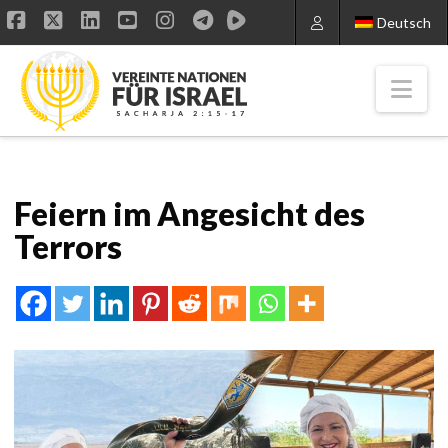
Deutsch
Facebook
X
LinkedIn
YouTube
Instagram
Nav
Feiern im Angesicht des
Terrors