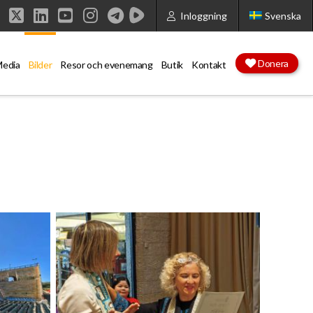
Inloggning
Svenska
Facebook
X
LinkedIn
YouTube
Instagram
Donera
edia
Bilder
Resor och evenemang
Butik
Kontakt