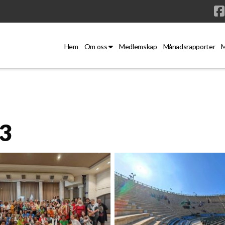
Hem
Om oss
Medlemskap
Månadsrapporter
M
23