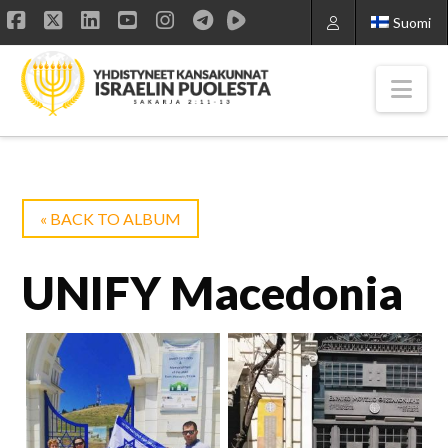
Suomi
Facebook
X
LinkedIn
YouTube
Instagram
Nav
« BACK TO ALBUM
UNIFY Macedonia