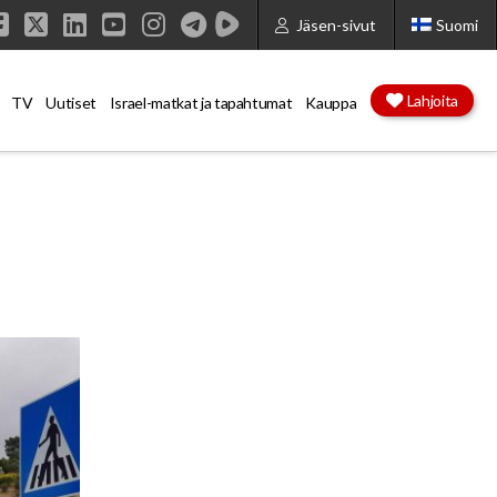
Jäsen-sivut
Suomi
Facebook
X
LinkedIn
YouTube
Instagram
Lahjoita
TV
Uutiset
Israel-matkat ja tapahtumat
Kauppa