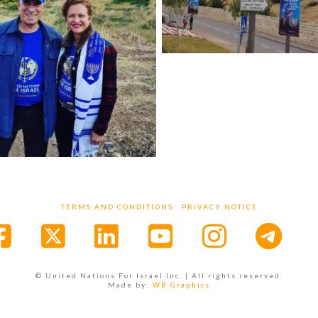
TERMS AND CONDITIONS
PRIVACY NOTICE
Facebook
X
LinkedIn
YouTube
Instagr
© United Nations For Israel Inc. | All rights reserved.
Made by:
WB Graphics