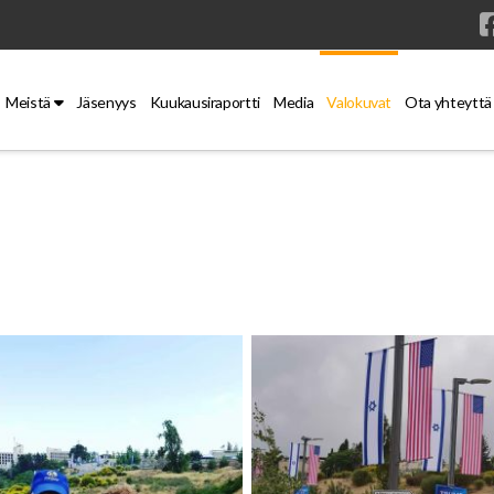
Meistä
Jäsenyys
Kuukausiraportti
Media
Valokuvat
Ota yhteyttä