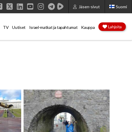
Jäsen-sivut
Suomi
Facebook
X
LinkedIn
YouTube
Instagram
Lahjoita
TV
Uutiset
Israel-matkat ja tapahtumat
Kauppa