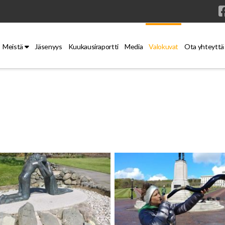
Meistä
Jäsenyys
Kuukausiraportti
Media
Valokuvat
Ota yhteyttä