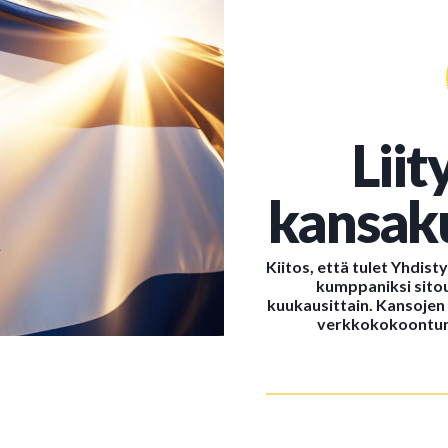
Lii
kansak
Kiitos, että tulet Yhdist
kumppaniksi sitou
kuukausittain. Kansoje
verkkokokoontumi