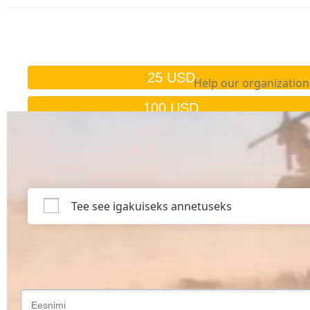
25 USD
Help our organization 
100 USD
Vabalt valitud summa
Tee see igakuiseks annetuseks