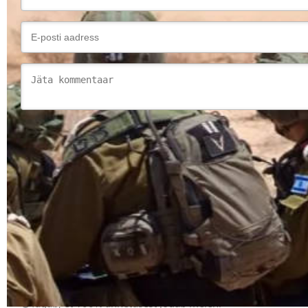
Annetuse kokkuvõte
Makse summa
Annetamise sagedus
Saate muuta selle annetuse
korduvaks
automaatselt
Katan ülekandetasud
Tagab, et 100% annetusest jõuab meieni