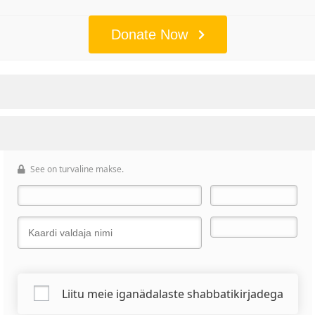
Donate Now
See on turvaline makse.
Liitu meie iganädalaste shabbatikirjadega