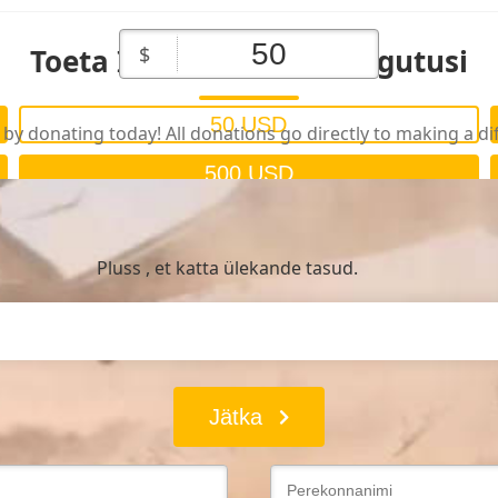
Toeta Iisraeli sõjalisi pingutusi
$
50 USD
by donating today! All donations go directly to making a di
500 USD
Pluss , et katta ülekande tasud.
Jätka