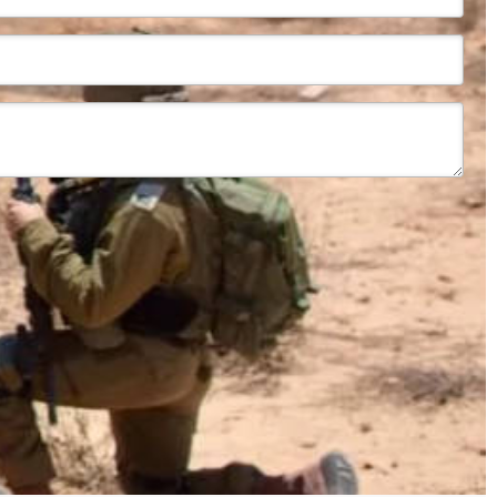
Edit Donation
Ühekordne annetus
{fees}