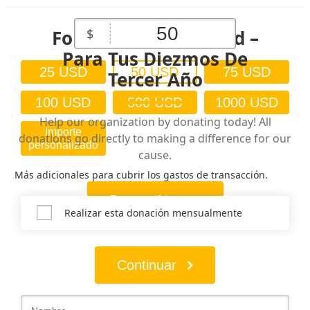
Fondo Chen & Chesed –
$
Para Tus Diezmos De
25 USD
50 USD
75 USD
Tercer Año
100 USD
500 USD
1000 USD
Help our organization by donating today! All
Importe
donations go directly to making a difference for our
personalizado
cause.
Más adicionales para cubrir los gastos de transacción.
Donate Now
Realizar esta donación mensualmente
Continuar