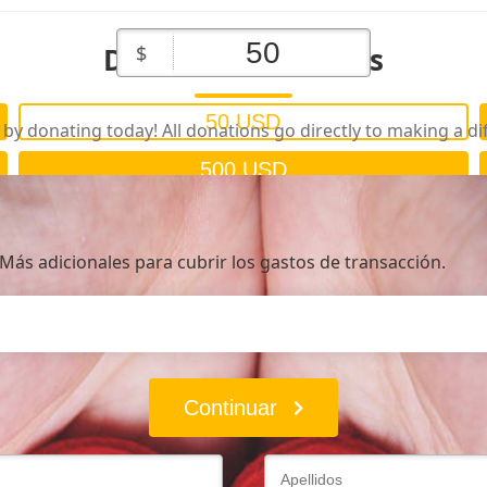
Diezmos y Ofrendas
$
50 USD
by donating today! All donations go directly to making a di
500 USD
Más adicionales para cubrir los gastos de transacción.
Continuar