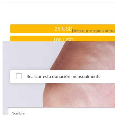
25 USD
Help our organization 
100 USD
Importe personalizado
Realizar esta donación mensualmente