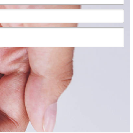
Editar donación
Único
{fees}