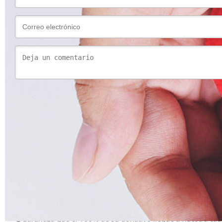
Resumen del donativo
Importe del pago
Frecuencia del donativo
Plantéate hacer esta donación
periódica
Cubrir las comisiones del donativo
Garantiza que el 100% de su donativo llegue a nuestra cau