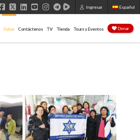
Ingresar
Español
Facebook
X
LinkedIn
YouTube
Instagram
Donar
Fotos
Contáctenos
TV
Tienda
Tours y Eventos